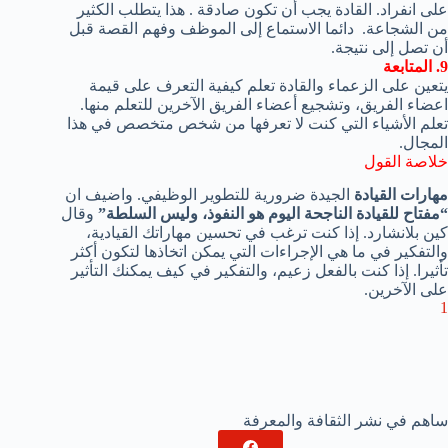
على انفراد
.
القادة
يجب أن تكون
صادقة
.
هذا
يتطلب الكثير
من
الشجاعة.
دائما
الاستماع إلى
الموظف
وفهم
القصة
قبل
أن تصل
إلى نتيجة.
9. المتابعة
يتعين على الزعماء
والقادة
تعلم كيفية التعرف على
قيمة
ا
عضاء الفريق
،
وتشجيع
أعضاء الفريق الآخرين
للتعلم منها
.
تعلم
الأشياء التي
كنت لا تعرفها
من شخص
متخصص في
هذا
المجال.
خلاصة القول
مهارات القيادة
الجيدة
ضرورية
للتطوير الوظيفي
.
واضيف ان
“
مفتاح
للقيادة الناجحة
اليوم
هو
النفوذ
، وليس
السلطة”
وقال
كين بلانشارد
.
إذا
كنت ترغب في تحسين
مهاراتك القيادية
،
والتفكير في
ما هي الإجراءات التي
يمكن اتخاذها ل
تكون
أكثر
تأثيرا
.
إذا
كنت بالفعل
زعيم
، والتفكير في
كيف يمكنك
التأثير
على الآخرين
.
1
ساهم في نشر الثقافة والمعرفة