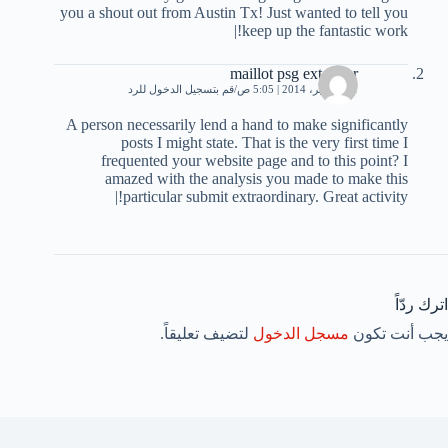
you a shout out from Austin Tx! Just wanted to tell you
keep up the fantastic work!|
maillot psg exterieur
21 سبتمبر، 2014 | 5:05 ص
قم بتسجيل الدخول للرد
A person necessarily lend a hand to make significantly
posts I might state. That is the very first time I
frequented your website page and to this point? I
amazed with the analysis you made to make this
particular submit extraordinary. Great activity!|
اترك ردّاً
يجب أنت تكون
مسجل الدخول
لتضيف تعليقاً.