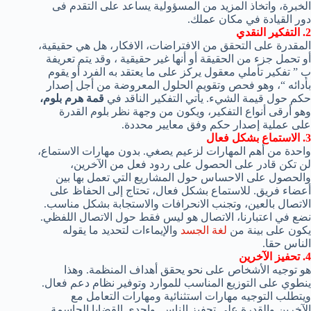
الخبرة، واتخاذ المزيد من المسؤولية يساعد على التقدم فى
دور القيادة في مكان عملك.
2. التفكير النقدي
المقدرة على التحقق من الافتراضات، الافكار، هل هي حقيقية،
أو تحمل جزء من الحقيقة أو أنها غير حقيقية ، وقد يتم تعريفة
ب ” تفكير تأملي معقول يركز على ما يعتقد به الفرد أو يقوم
بأدائه “، وهو فحص وتقويم الحلول المعروضة من أجل إصدار
حكم حول قيمة الشيء. يأتي التفكير الناقد في
قمة هرم بلوم،
وهو أرقى أنواع التفكير، ويكون من وجهة نظر بلوم القدرة
على عملية إصدار حكم وفق معايير محددة.
3.
الاستماع بشكل فعال
واحدة
من
أهم المهارات
لزعيم
يصغي.
بدون
مهارات الاستماع
،
لن تكن
قادر على
الحصول على ردود فعل
من الآخرين،
و
الحصول على الاحساس
حول
المشاريع
التي
تعمل
بها
بين
أعضاء
فريق
.
للاستماع
بشكل فعال
،
تحتاج إلى الحفاظ على
الاتصال بالعين
، وتجنب
الانحرافات
و
الاستجابة بشكل مناسب.
نضع في اعتبارنا
، الاتصال هو
ليس فقط
حول
الاتصال اللفظي
.
يكون على بينة من
لغة الجسد
والإيماءات
لتحديد ما
يقوله
الناس
حقا
.
4.
تحفيز الآخرين
هو توجيه الأشخاص على نحو يحقق أهداف المنظمة. وهذا
ينطوي على التوزيع المناسب للموارد وتوفير نظام دعم فعال.
ويتطلب التوجيه مهارات استثنائية ومهارات التعامل مع
الآخرين والقدرة على تحفيز الناس. وإحدى القضايا الحاسمة