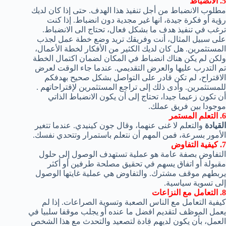
5. الانضباط
مطلوب
الانضباط
من أجل تنفيذ
هذا الهدف.
حتى
إذا كان لديك
رؤية
أو
فكرة جيدة
،
انها غير مجدية
دون
انضباط
.
إذا كنت
ترغب في
تنفيذ هدف ما
بشكل فعال، تحتاج الى
الانضباط
.
على سبيل المثال
، أنت وفريقك تريد
وضع خطة عمل
لجذب
المستثمرين
.
هل كان لديك
الكثير من الأفكار
لخطة
الأعمال،
ولكن
لم يكن هناك
انضباط
في
المكان
لضمان اكتمال الخطة
تم
التدرب عليها
و
العرض التقديمي.
عندما جاء الوقت
لعرض
الاقتراح
،
لم تكن
قادر على التواصل
بشكل صحيح
بهد
فكم
للمستثمرين
.
وأدى ذلك إلى
تراجع
المستثمرين
لإقتراحاتهم .
أن تكون
زعيما جيدا
،
تحتاج إلى أن يكون
الانضباط الذاتي
موجودا بين فريق عملك.
6.
التعلم المستمر
القيادة
والتعلم
لا غنى عنهما
، وقال
جون
كينيدي.
عندما
تتغير
الأمور
بسرعة
، فمن
المهم أن نتعلم
باستمرار
و
تتحدي نفسك.
7. كيفية التفاوض
التفاوض بصفة عامة هو عملية تستهدف الوصول إلى حلول
مقبولة أو اتفاق يسهم في تحقيق مصلحة طرفين أو أكثر
يربطهم موقف مشترك. والتفاوض هي عملية غايتها الوصول
إلى تسوية سياسية.
8.
التعامل مع
النزاعات
كيفية التعامل مع
الناس
الصعبة و
تسوية الصراعات.
إذا لم
يعمل
الموظف
لتقديم افضل ما عنده
أو
يجلب
موقفا سلبيا
في
العمل، بأن يكون
لديهم قادة
لتصعيد و
التحدث مع
هذا الشخص