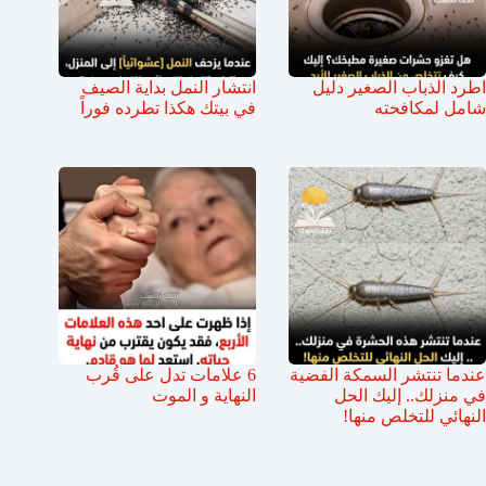
اطرد الذباب الصغير دليل
انتشار النمل بداية الصيف
شامل لمكافحته
في بيتك هكذا تطرده فوراً
عندما تنتشر السمكة الفضية
6 علامات تدل على قُرب
في منزلك.. إليك الحل
النهاية و الموت
النهائي للتخلص منها!