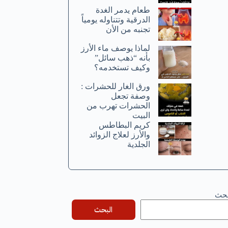
طعام يدمر الغدة
الدرقية وتتناوله يومياً
تجنبه من الأن
لماذا يوصف ماء الأرز
بأنه “ذهب سائل”
وكيف تستخدمه؟
ورق الغار للحشرات :
وصفة تجعل
الحشرات تهرب من
البيت
كريم البطاطس
والأرز لعلاج الزوائد
الجلدية
بحث
البحث