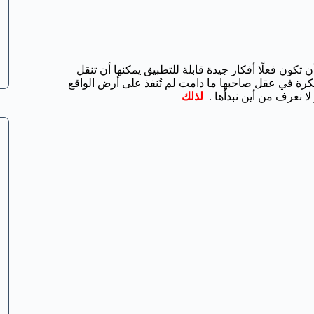
كون فعلًا أفكار جيدة قابلة للتطبيق يمكنها أن تنقل
رة في عقل صاحبها ما دامت لم تُنفذ على أرض الواقع
 لا نعرف من أين نبدأها .
لذلك