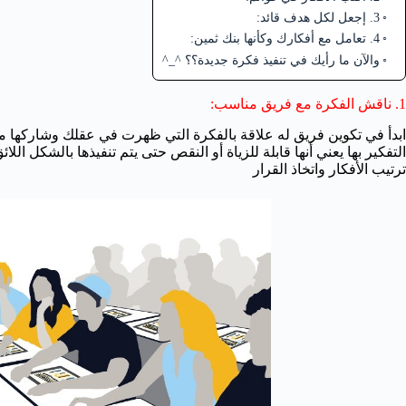
3. إجعل لكل هدف قائد:
4. تعامل مع أفكارك وكأنها بنك ثمين:
والآن ما رأيك في تنفيذ فكرة جديدة؟؟ ^_^
1. ناقش الفكرة مع فريق مناسب:
ابدأ في تكوين فريق له علاقة بالفكرة التي ظهرت في عقلك وشاركها 
التفكير بها يعني أنها قابلة للزياة أو النقص حتى يتم تنفيذها بالشكل ا
ترتيب الأفكار واتخاذ القرار