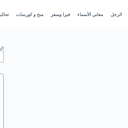
الرجل
معاني الأسماء
فيزا وسفر
منح و كورسات
تحالي
ال