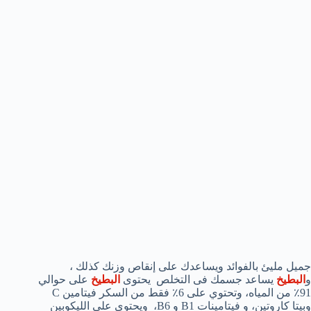
جميل مليئ بالفوائد ويساعدك على إنقاص وزنك كذلك ،
و
البطيخ
يساعد جسمك فى التخلص
يحتوى
البطيخ
على
حوالي
91
٪ من المياه، وتحتوي على
6٪ فقط
من السكر
فيتامين
C
وبيتا
كاروتين
، و فيتامينات
B1
و B6
، ويحتوى على
الليكوبين