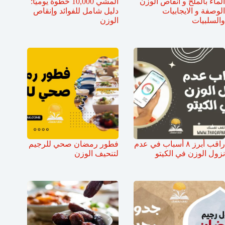
الماء بالملح و انقاص الوزن
المشي 10,000 خطوة يوميًا:
الوصفة و الايجابيات
دليل شامل للفوائد وإنقاص
والسلبيات
الوزن
راقب أبرز ٨ أسباب في عدم
فطور رمضان صحي للرجيم
نزول الوزن في الكيتو
لتنحيف الوزن