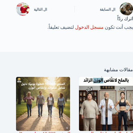
ال
السابقة
ال
التالية
اترك ردّاً
يجب أنت تكون
مسجل الدخول
لتضيف تعليقاً.
مقالات مشابهة