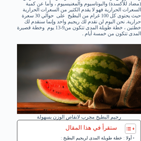
(
مضاد للأكسدة)
والبوتاسيوم و
المغنيسيوم ، وأما عن كمية
السعرات الحرارية
فهو
لا يقدم
الكثير من السعرات الحرارية
حيث يحتوى كل
100
غرام من
البطيخ
على
حوالي 30
سعرة
حرارية.
نحن اليوم لن نقدم لك ريجيم واحد وإنما سنقدم لك
خطتين ، خطة طويلة المدى تتكون من
9-13
يوم و
خطة قصيرة
المدى تتكون من خمسة أيام .
رجيم البطيخ مجرب لانقاص الوزن بسهولة
ستقرأ في هذا المقال
أولا : خطة طويلة المدى لريجيم البطيخ :