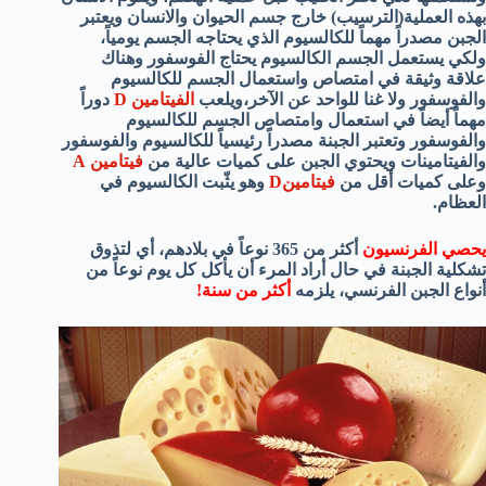
بهذه العملية(الترسيب) خارج جسم الحيوان والانسان ويعتبر
الجبن مصدراً مهماً للكالسيوم الذي يحتاجه الجسم يومياً،
ولكي يستعمل الجسم الكالسيوم يحتاج الفوسفور وهناك
علاقة وثيقة في امتصاص واستعمال الجسم للكالسيوم
والفوسفور ولا غنا للواحد عن الآخر،ويلعب
الفيتامين D
دوراً
مهماً أيضاً في استعمال وامتصاص الجسم للكالسيوم
والفوسفور وتعتبر الجبنة مصدراً رئيسياً للكالسيوم والفوسفور
والفيتامينات ويحتوي الجبن على كميات عالية من
فيتامين A
وعلى كميات أقل من
فيتامينD
وهو يثّبت الكالسيوم في
العظام.
يحصي الفرنسيون
أكثر من 365 نوعاً في بلادهم، أي لتذوق
تشكلية الجبنة في حال أراد المرء أن يأكل كل يوم نوعاً من
أنواع الجبن الفرنسي، يلزمه
أكثر من سنة!