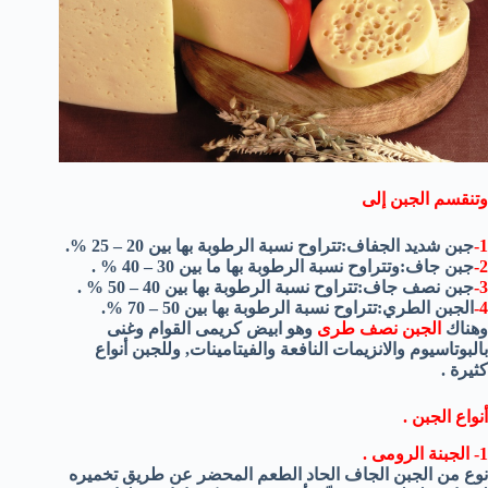
وتنقسم الجبن إلى
1-
جبن شديد الجفاف:تتراوح نسبة الرطوبة بها بين 20 – 25 %.
2-
جبن جاف:وتتراوح نسبة الرطوبة بها ما بين 30 – 40 % .
3-
جبن نصف جاف:تتراوح نسبة الرطوبة بها بين 40 – 50 % .
4-
الجبن الطري:تتراوح نسبة الرطوبة بها بين 50 – 70 %.
وهناك
الجبن نصف طرى
وهو ابيض كريمى القوام وغنى
بالبوتاسيوم والانزيمات النافعة والفيتامينات, وللجبن أنواع
كثيرة .
أنواع الجبن .
1- الجبنة الرومى .
نوع من الجبن الجاف الحاد الطعم المحضر عن طريق تخميره