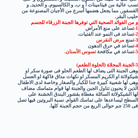
نسب عالية من فيتامينات أ و ب, و الكالسيوم, و الحديد, و
الفسفور, مما يجعل هضمها أسرع من الأجبان المصنوعة من
حليب البقر.
و من الفوائد الصحية التي توفرها الجبنة الزرقاء للجسم
1-
تساعد على منع الأمراض
2-
تساعد فى النمو عند الفتيات.
3-
تمنع
مرض النقرس
4-
تساعد في حرق الدهون
5-
تساعد في مكافحة
تسوس الأسنان
.
5-الجبنة المحلاة (الحلوة الطعم)
وهى الجبنة التى يضاف لها الطعم الحلو فى صورة سكر او
شيكولاتة او الكريم المسكر او نكهات مذاق فاكهة او العسل
وهى لها شعبية كبيرة جدا للكبار والصغار وخاصة لدى الاطفال
الذين لا يحبون تناول الجبن والجبنة لها قوام متماسك مضاف
لها الشيكولاتة السائلة مغطاة بقشور البندق الخشنة على
السطح ليساعدها على تماسك القوام. نسبة البروتين فيها تصل
فى 250 جم حوالى الربع من حجم الجبنة كلها.