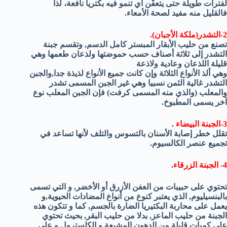
لفترات طويلة حتى يتعفّن أي تنمو فيه بكتريا نافعة، لذا
فالقليل منه مفيد لصحة الأمعاء.
2-التشدر(ملكة الأجبان).
تصنع من حليب الأبقار المبستر كامل الدسم, وتقسم جبنة
التشدر إلى ثلاثة أصناف حسب حموضتها ولذعان طعمها وهي
قليلة اللذعان وعادية ولاذعة
وهي ألذ الأنواع الثلاثة وإن كانت جميع الأنواع لذيذة جدا,والجبن
التشدر غالية الثمن نسبيا وهي غير الجبن المسمى تشدر
والمعلب (والذي منه المسمى كرفت) فإن الجبن المعلب نوع
آخر يسمى المطبوخ.
3-الجبنة البيضاء .
تقلل خطر إصابة الأسنان بالتسوس والتلف لأنها تساعد في
تجميع عنصر الكالسيوم.
4- الجبنة الزرقاء.
تحتوي على حبيبات من العفن الأزرق أو الأخضر, و التي تسمى
بالبنسيليوم, الذي يعتبر كنوع من أنواع المضادات الحيوية,و
يعمل على محاربة البكتيريا الضارة بالجسم, كما و تتكون هذه
الجبنة من حليب الماعز, بدلا من حليب البقر, بحيث تحتوي
على كميات قليلة من الدهون المشبعة و الكلسترول و على