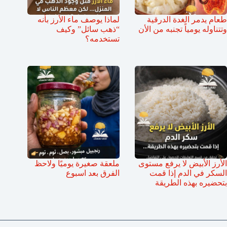
طعام يدمر الغدة الدرقية
لماذا يوصف ماء الأرز بأنه
وتتناوله يومياً تجنبه من الأن
“ذهب سائل” وكيف
تستخدمه؟
الأرز الأبيض لا يرفع مستوى
ملعقة صغيرة يوميًا ولاحظ
السكر في الدم إذا قمت
الفرق بعد اسبوع
بتحضيره بهذه الطريقة