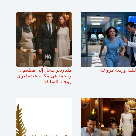
ليلية وردية مروعة
ملياردير يدخل إلى مطعم…
ويتجمد في مكانه عندما يرى
زوجته السابقة