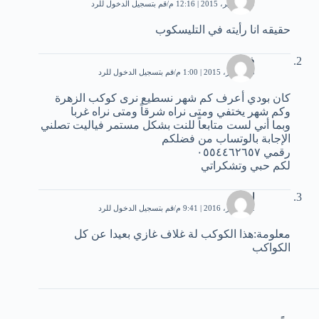
29 سبتمبر، 2015 | 12:16 م
قم بتسجيل الدخول للرد
حقيقه انا رأيته في التليسكوب
فواز
15 أكتوبر، 2015 | 1:00 م
قم بتسجيل الدخول للرد
كان بودي أعرف كم شهر نسطيع نرى كوكب الزهرة
وكم شهر يختفي ومتى نراه شرقاً ومتى نراه غربا
وبما أني لست متابعاً للنت بشكل مستمر فياليت تصلني
الإجابة بالوتساب من فضلكم
رقمي ٠٥٥٤٤٦٢٦٥٧
لكم حبي وتشكراتي
اميرة
12 أكتوبر، 2016 | 9:41 م
قم بتسجيل الدخول للرد
معلومة:هذا الكوكب لة غلاف غازي بعيدا عن كل
الكواكب