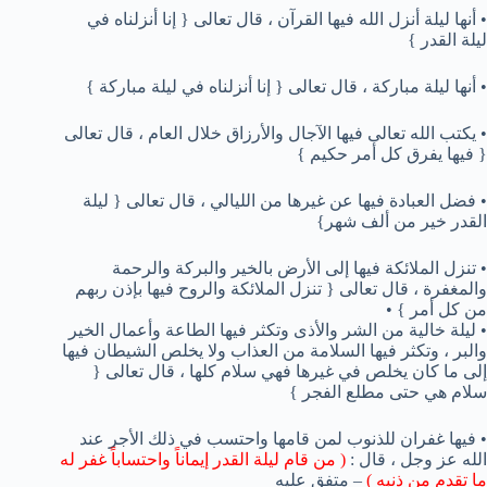
• أنها ليلة أنزل الله فيها القرآن ، قال تعالى { إنا أنزلناه في
ليلة القدر }
• أنها ليلة مباركة ، قال تعالى { إنا أنزلناه في ليلة مباركة }
• يكتب الله تعالى فيها الآجال والأرزاق خلال العام ، قال تعالى
{ فيها يفرق كل أمر حكيم }
• فضل العبادة فيها عن غيرها من الليالي ، قال تعالى { ليلة
القدر خير من ألف شهر}
• تنزل الملائكة فيها إلى الأرض بالخير والبركة والرحمة
والمغفرة ، قال تعالى { تنزل الملائكة والروح فيها بإذن ربهم
من كل أمر } •
• ليلة خالية من الشر والأذى وتكثر فيها الطاعة وأعمال الخير
والبر ، وتكثر فيها السلامة من العذاب ولا يخلص الشيطان فيها
إلى ما كان يخلص في غيرها فهي سلام كلها ، قال تعالى {
سلام هي حتى مطلع الفجر }
• فيها غفران للذنوب لمن قامها واحتسب في ذلك الأجر عند
الله عز وجل ، قال :
( من قام ليلة القدر إيماناً واحتساباً غفر له
ما تقدم من ذنبه )
– متفق عليه