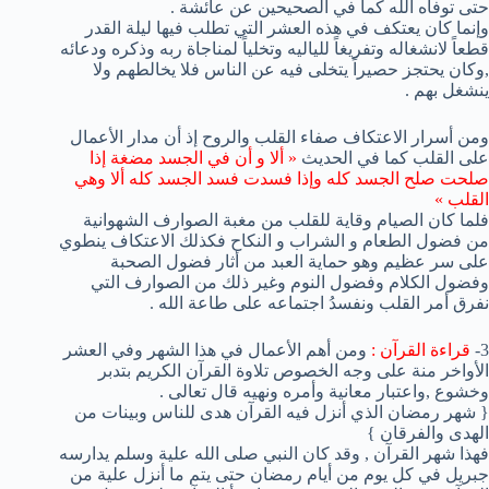
حتى توفاه الله كما في الصحيحين عن عائشة .
وإنما كان يعتكف في هذه العشر التي تطلب فيها ليلة القدر
قطعاً لانشغاله وتفريغاً للياليه وتخلياً لمناجاة ربه وذكره ودعائه
,وكان يحتجز حصيراً يتخلى فيه عن الناس فلا يخالطهم ولا
ينشغل بهم .
ومن أسرار الاعتكاف صفاء القلب والروح إذ أن مدار الأعمال
على القلب كما في الحديث
« ألا و أن في الجسد مضغة إذا
صلحت صلح الجسد كله وإذا فسدت فسد الجسد كله ألا وهي
القلب »
فلما كان الصيام وقاية للقلب من مغبة الصوارف الشهوانية
من فضول الطعام و الشراب و النكاح فكذلك الاعتكاف ينطوي
على سر عظيم وهو حماية العبد من أثار فضول الصحبة
وفضول الكلام وفضول النوم وغير ذلك من الصوارف التي
نفرق أمر القلب ونفسدُ اجتماعه على طاعة الله .
3-
قراءة القرآن :
ومن أهم الأعمال في هذا الشهر وفي العشر
الأواخر منة على وجه الخصوص تلاوة القرآن الكريم بتدبر
وخشوع ,واعتبار معانية وأمره ونهيه قال تعالى .
{ شهر رمضان الذي أنزل فيه القرآن هدى للناس وبينات من
الهدى والفرقان }
فهذا شهر القرآن , وقد كان النبي صلى الله علية وسلم يدارسه
جبريل في كل يوم من أيام رمضان حتى يتم ما أنزل علية من