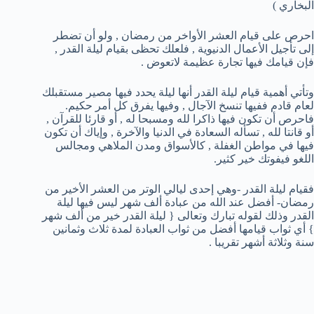
البخاري )
احرص على قيام العشر الأواخر من رمضان , ولو أن تضطر
إلى تأجيل الأعمال الدنيوية , فلعلك تحظى بقيام ليلة القدر ,
فإن قيامك فيها تجارة عظيمة لاتعوض .
وتأتي أهمية قيام ليلة القدر أنها ليلة يحدد فيها مصير مستقبلك
لعام قادم ففيها تنسخ الآجال , وفيها يفرق كل أمر حكيم.
فاحرص أن تكون فيها ذاكرا لله ومسبحا له , أو قارئا للقرآن ,
أو قانتا لله , تسأله السعادة في الدنيا والآخرة , وإياك أن تكون
فيها في مواطن الغفلة , كالأسواق ومدن الملاهي ومجالس
اللغو فيفوتك خير كثير.
فقيام ليلة القدر -وهي إحدى ليالي الوتر من العشر الأخير من
رمضان- أفضل عند الله من عبادة ألف شهر ليس فيها ليلة
القدر وذلك لقوله تبارك وتعالى { ليلة القدر خير من ألف شهر
} أي ثواب قيامها أفضل من ثواب العبادة لمدة ثلاث وثمانين
سنة وثلاثة أشهر تقريبا .