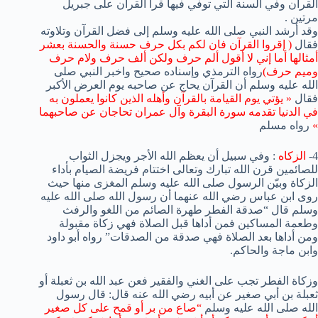
القرآن وفي السنة التي توفي فيها قرأ القرآن على جبريل
مرتين .
وقد أرشد النبي صلى الله عليه وسلم إلى فضل القرآن وتلاوته
فقال
( إقروا القرآن فان لكم بكل حرف حسنة والحسنة بعشر
أمثالها أما إني لا أقول ألم حرف ولكن ألف حرف ولام حرف
وميم حرف)
رواه الترمذي وإسناده صحيح واخبر النبي صلى
الله عليه وسلم أن القرآن يحاج عن صاحبه يوم العرض الأكبر
فقال
« يؤتي يوم القيامة بالقرآن وأهله الذين كانوا يعملون به
في الدنيا تقدمه سورة البقرة وآل عمران تحاجان عن صاحبهما
»
رواه مسلم
4-
الزكاه
: وفي سبيل أن يعظم الله الأجر ويجزل الثواب
للصائمين قرن الله تبارك وتعالى اختتام فريضة الصيام بأداء
الزكاة وبيّن الرسول صلى الله عليه وسلم المغزى منها حيث
روى ابن عباس رضي الله عنهما أن رسول الله صلى الله عليه
وسلم قال “صدقة الفطر طهرة الصائم من اللغو والرفث
وطعمة المساكين فمن أداها قبل الصلاة فهي زكاة مقبولة
ومن أداها بعد الصلاة فهي صدقة من الصدقات” رواه أبو داود
وابن ماجة والحاكم.
وزكاة الفطر تجب على الغني والفقير فعن عبد الله بن ثعبلة أو
ثعبلة بن أبي صغير عن أبيه رضي الله عنه قال: قال رسول
الله صلى الله عليه وسلم
“صاع من بر أو قمح على كل صغير