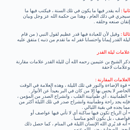
ثانيا :
أنه يقدر فيها ما يكون في تلك السنة ، فيكتب فيها ما
سيجري في ذلك العام ، وهذا من حكمة الله عز وجل وبيان
إتقان صنعه وخلقه .
ثالثا :
وقيل لأن للعبادة فيها قدر عظيم لقول النبي ( من قام
ليلة القدر إيمانا واحتسابا غفر له ما تقدم من ذنبه ) متفق عليه
علامات ليلة القدر
ذكر الشيخ بن عثيمين رحمه الله أن لليلة القدر علامات مقارنة
وعلامات لاحقة
العلامات المقارنة :
• قوة الإضاءة والنور في تلك الليلة ، وهذه العلامة في الوقت
الحاضر لا يحس بها إلا من كان في البر بعيداً عن الأنوار .
• الطمأنينة ، أي طمأنينة القلب ، وانشراح الصدر من المؤمن ،
فإنه يجد راحة وطمأنينة وانشراح صدر في تلك الليلة أكثر من
مما يجده في بقية الليالي .
• أن الرياح تكون فيها ساكنة أي لا تأتي فيها عواصف أو
قواصف ، بل بكون الجو مناسبا .
• أنه قد يُري الله الإنسان الليلة في المنام ، كما حصل ذلك
لبعض الصحابة رضي الله عنهم .