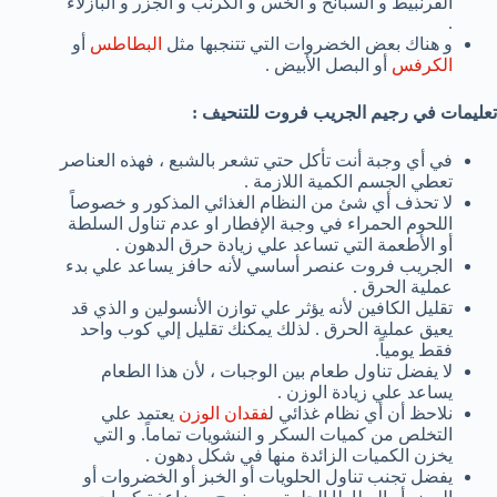
القرنبيط و السبانخ و الخس و الكرنب و الجزر و البازلاء
.
و هناك بعض الخضروات التي تتنجبها مثل
البطاطس
أو
الكرفس
أو البصل الأبيض .
تعليمات في رجيم الجريب فروت للتنحيف :
في أي وجبة أنت تأكل حتي تشعر بالشبع ، فهذه العناصر
تعطي الجسم الكمية اللازمة .
لا تحذف أي شئ من النظام الغذائي المذكور و خصوصاً
اللحوم الحمراء في وجبة الإفطار او عدم تناول السلطة
أو الأطعمة التي تساعد علي زيادة حرق الدهون .
الجريب فروت عنصر أساسي لأنه حافز يساعد علي بدء
عملية الحرق .
تقليل الكافين لأنه يؤثر علي توازن الأنسولين و الذي قد
يعيق عملية الحرق . لذلك يمكنك تقليل إلي كوب واحد
فقط يومياً.
لا يفضل تناول طعام بين الوجبات ، لأن هذا الطعام
يساعد علي زيادة الوزن .
نلاحظ أن أي نظام غذائي ل
فقدان الوزن
يعتمد علي
التخلص من كميات السكر و النشويات تماماً. و التي
يخزن الكميات الزائدة منها في شكل دهون .
يفضل تجنب تناول الحلويات أو الخبز أو الخضروات أو