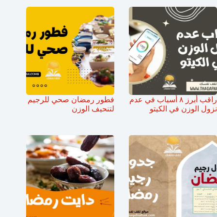
راقب أبرز ٨ أسباب في عدم
فطور رمضان صحي للرجيم
نزول الوزن في الكيتو
لتنحيف الوزن