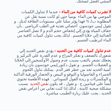
المشي أفضل لصحتك .
لا تشرب كميات كافية من الماء :
عندما لا تتناول الكميات
الموصي بها من الماء يومياً حتي لو كانت نسبة تقل عن
المطلوبة ب2 % فهذا يؤثر سلباً علي مستويات الطاقة لديك . و
تقول إيمي جودسون أخصائي تغذية في الطب الرياضي . بأن
جفاف المياة يؤدي إلي إنخفاض حجم الدم و لا تصل العناصر
الغذائية إلي خلايا الجسم . لذلك يجب تناول كميات كافية من
الماء لترطيب الجسم .
عدم تناول كميات كافية من الحديد :
يؤدي نقص الحديد إلي
شعورك بالضعف و تعكر المزاج و عدم القدرة علي التركيز و
يجعلك تشعر بالتعب بسبب عدم وصول الأوكسجين إلي الخلايا
و العضلات الجسم . و تقول دكتور إيمي جودسون بأن زيادة
كمية الحديد تحد من خطر فقر الدم . يمكنك تناول اللحوم
الحمراء و الفاصوليا و التوفو و البيض و الخضار الورقية الداكنة
و المكسراات و زبدة الفول السوداني . فهذه الأطعمة تحتوي
أيضاً علي فيتامين ج . و تقول ، قد يكون
نقص الحديد
بسبب
مشكلة صحية كامنة ، لذلك إذا كنت تعاني من أعراض نقص
الحديد ، يجب عليك زيارة الطبيب مباشرة .