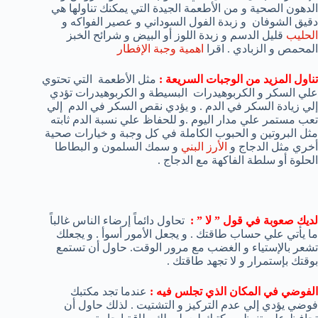
الدهون الصحية و من الأطعمة الجيدة التي يمكنك تناولها هي
دقيق الشوفان و زبدة الفول السوداني و عصير الفواكه و
الحليب
قليل الدسم و زبدة اللوز أو البيض و شرائح الخبز
المحمص و الزبادي . اقرا
اهمية وجبة الإفطار
تناول المزيد من الوجبات السريعة :
مثل الأطعمة التي تحتوي
علي السكر و الكربوهيدرات البسيطة و الكربوهيدرات تؤدي
إلي زيادة السكر في الدم . و يؤدي نقص السكر في الدم إلي
تعب مستمر علي مدار اليوم .و للحفاظ علي نسبة الدم ثابته
مثل البروتين و الحبوب الكاملة في كل وجبة و خيارات صحية
أخري مثل الدجاج و
الأرز البني
و سمك السلمون و البطاطا
الحلوة أو سلطة الفاكهة مع الدجاج .
لديك صعوبة في قول ” لا ” :
تحاول دائماً إرضاء الناس غالباً
ما يأتي علي حساب طاقتك . و يجعل الأمور أسوأ . و يجعلك
تشعر بالإستياء و الغضب مع مرور الوقت. حاول أن تستمع
بوقتك بإستمرار و لا تجهد طاقتك .
الفوضي في المكان الذي تجلس فيه :
عندما تجد مكتبك
فوضي يؤدي إلي عدم التركيز و التشتيت . لذلك حاول أن