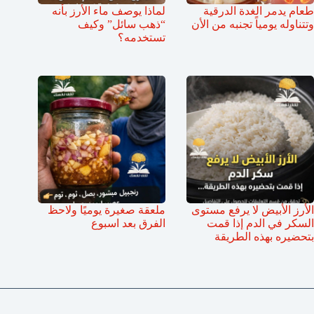
طعام يدمر الغدة الدرقية
لماذا يوصف ماء الأرز بأنه
وتتناوله يومياً تجنبه من الأن
“ذهب سائل” وكيف
تستخدمه؟
الأرز الأبيض لا يرفع مستوى
ملعقة صغيرة يوميًا ولاحظ
السكر في الدم إذا قمت
الفرق بعد اسبوع
بتحضيره بهذه الطريقة