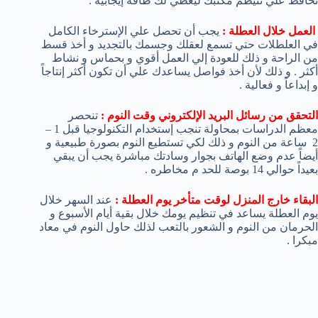
تحافظ علي تنيظم مكتبك ليعطي لك طاقة إيجابية .
العمل خلال العطلة :
يجب أن تحصل علي الإسترخاء الكامل
في العلطلات حتي تسمع لعقلك وجسمك بالتجديد و أخذ قسط
من الراحة و ذلك للعودة إلي العمل أقوي و بحماس و نشاط
أكثر . و ذلك لأن أخذ فواصل يساعدك علي أن تكون أكثر إنتاجاً
و إبداعاً و فعالية .
التحقق من رسائل البريد الإلكتروني وقت النوم :
تنحصر
معظم الدراسات بمحاولة تنجب إستخدام التكنولوجيا قبل 1 –
2 ساعة من النوم و ذلك لكي تستطيع النوم بصورة طبيعية و
أيضاً عدم وضع الهاتف بجوار وسادتك مباشرة يجب أن يبقي
بعيداً حوالي 14 بوصة للحد م مخاطره .
البقاء خارج المنزل لوقت متأخر يوم العطلة :
عند السهر خلال
يوم العطلة يساعد في تنظيم يومك خلال بقية أيام الأسبوع و
الحرمان من النوم و الشعور بالتعب لذلك حاول النوم في معاد
مبكرا .