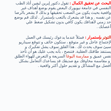
البحث عن تحقيق الكمال :
تقول دكتور إيرين ليفين أتاذ الطب
النفسي في جامعة نيويورك البعض يقوم بوضع أهداف غير
واقعية بحيث يكون من الصعب تحقيقها و بذلك لا يشعر بالرضا
عن نفسه . و هذا قد يشعرك بالتعب بإستمرار . لذلك قم بوضع
حد زمني لأهدافك يكون كافي بدون تشكيل ضغط علي
أعصابك .
التوتر
بإستمرار :
فمثلاً عندما يدعوك رئيسك في العمل
لإجتماع عاجل و غير متوقع ، ستكون خائف و تتوقع سيناريو
سيئ سوف يحدث لك . هذا القلق سوف يشل تفكيرك و
يستنفذ طاقتك العقلية. فتنصح ، بأنه يجب عليك هو أن تأخذ
نفس عميق و
ممارسة اليوغا
السريعة و التعرض للهواء الطلق
و مقاسمة مخاوفك مع صديقك قد يساعدك التعامل بشكل
أفضل مع المشاكل و تقديم حلول أكثر واقعية .