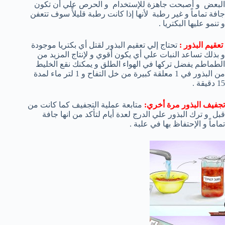
البعض و أصبحت جاهزة للإستخدام و الحرص علي أن تكون
جافة تماماً و غير رطبة لأنها إذا كانت رطبة قليلأً سوف تتعفن
و تنمو عليها البكتريا .
تعقيم البذور :
تحتاج إلي تعقيم البذور لقتل أي بكتريا موجودة
و بذلك تساعد النبات علي أي يكون أقوي و لإنتاج المزيد من
الطماطم يفضل تركها في الهواء الطلق و يمكنك نقع الخليط
من البذور في 1 معلقة كبيرة من خل التفاح و 1 لتر ماء لمدة
15 دقيقة .
تجفيف البذور مرة أخري:
متابعة عملية التجفيف كما كانت من
قبل و ترك البذور علي الدرج لعدة أيام لتأكد من انها جافة
تماماً و الإحتفاظ بها في علبة .