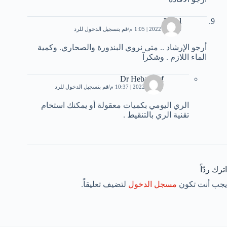
Nidal
26 مايو، 2022 | 1:05 م
قم بتسجيل الدخول للرد
أرجو الإرشاد .. متى نروي البندورة والصحاري. وكمية
الماء اللازم . وشكرآ
Dr Heba Atef
1 يونيو، 2022 | 10:37 م
قم بتسجيل الدخول للرد
الري اليومي بكميات معقولة أو يمكنك استخام
تقنية الري بالتنقيط .
اترك ردّاً
يجب أنت تكون
مسجل الدخول
لتضيف تعليقاً.