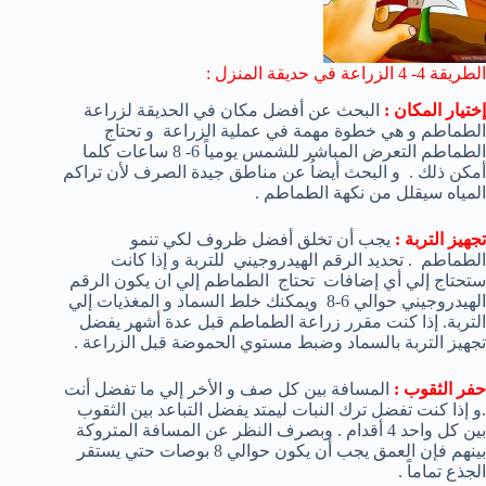
الطريقة 4- 4 الزراعة في حديقة المنزل :
إختيار المكان :
البحث عن أفضل مكان في الحديقة لزراعة
الطماطم و هي خطوة مهمة في عملية الزراعة و تحتاج
الطماطم التعرض المباشر للشمس يومياً 6- 8 ساعات كلما
أمكن ذلك . و البحث أيضاُ عن مناطق جيدة الصرف لأن تراكم
المياه سيقلل من نكهة الطماطم .
تجهيز التربة :
يجب أن تخلق أفضل ظروف لكي تنمو
الطماطم . تحديد الرقم الهيدروجيني للتربة و إذا كانت
ستحتاج إلي أي إضافات تحتاج الطماطم إلي ان يكون الرقم
الهيدروجيني حوالي 6-8 ويمكنك خلط السماد و المغذيات إلي
التربة. إذا كنت مقرر زراعة الطماطم قبل عدة أشهر يفضل
تجهيز التربة بالسماد وضبط مستوي الحموضة قبل الزراعة .
حفر الثقوب :
المسافة بين كل صف و الأخر إلي ما تفضل أنت
.و إذا كنت تفضل ترك النبات ليمتد يفضل التباعد بين الثقوب
بين كل واحد 4 أقدام . وبصرف النظر عن المسافة المتروكة
بينهم فإن العمق يجب أن يكون حوالي 8 بوصات حتي يستقر
الجذع تماماً .