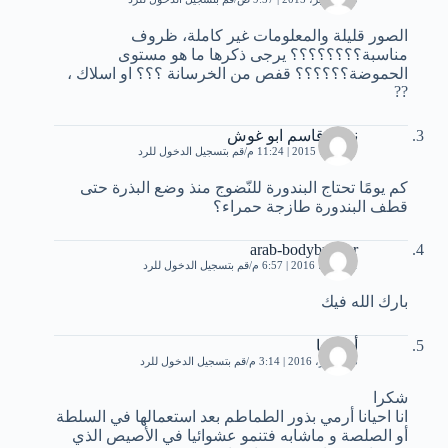
الصور قليلة والمعلومات غير كاملة، ظروف
مناسبة؟؟؟؟؟؟؟؟ يرجى ذكرها ما هو مستوى
الحموضة؟؟؟؟؟؟ قفص من الخرسانة ؟؟؟ او اسلاك ،
??
نزهة قاسم ابو غوش
7 أكتوبر، 2015 | 11:24 م
قم بتسجيل الدخول للرد
كم يومًا تحتاج البندورة للنّضوج منذ وضع البذرة حتى
قطف البندورة طازجة حمراء؟
arab-bodybuilder
1 مارس، 2016 | 6:57 م
قم بتسجيل الدخول للرد
بارك الله فيك
أم يحيا
3 سبتمبر، 2016 | 3:14 م
قم بتسجيل الدخول للرد
شكرا
انا احيانا أرمي بذور الطماطم بعد استعمالها في السلطة
أو الصلصة و ماشابه فتنمو عشوائيا في الأصيص الذي