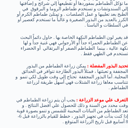
ما تؤكل الطماطم بمفوردها أو تقطيعها إلي شرائح و إضافتها
إلي السندوتشات و تستخدم طماطم الروما و البرقوق في
الطبخ بعد تعليبها و عمل الصلصات . و تمتلئ طماطم الكرم أو
الكرز بالعديد من البذور الصغيرة و غالباً ما تستخدم كعصير أو
في السلطات و الباستا .
قد يغير لون الطماطم النكهة الخاصة بها . حاول دائماً البحث
عن الطماطم الحمراء جداً أو الأرجواني فهي غنية جداً و لها
نكهة عالية ، بينما الطماطم الصفر أو البرتقالي أو الخضراء
تستخدم في الطهي فقط .
تحديد البذور المفضلة :
يمكن زراعة الطماطم من البذور
المجففة و تعبئتها ، فمثلاً البذور الطازجة تتوافر في الحدائق
المحلية. أما البذور المجففة تحتاج إلي وقت طويل لكي تنمو و
تتناسب معاها زراعة الشتلات فهي أسهل طريقة لزراعة
الطماطم .
التعرف علي موعد الزراعة :
يجب أن يتم زراعة الطماطم في
وقت محدد من السنة و ذلك للحصول علي أفضل النتائج . و
تعد الطماطم من النباتات المحببة للشمس و تنمو بصورة قوية
إذا كنت بدأت في تجهيز البذور ، خطط للقيام بالزراعة قبل 6-
8 أسابيع قبل تاريخ الزراعة المتوقع .