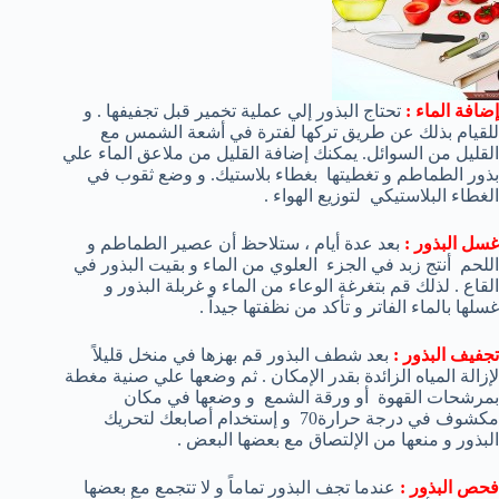
إضافة الماء :
تحتاج البذور إلي عملية تخمير قبل تجفيفها . و
للقيام بذلك عن طريق تركها لفترة في أشعة الشمس مع
القليل من السوائل. يمكنك إضافة القليل من ملاعق الماء علي
بذور الطماطم و تغطيتها بغطاء بلاستيك. و وضع ثقوب في
الغطاء البلاستيكي لتوزيع الهواء .
غسل البذور :
بعد عدة أيام ، ستلاحظ أن عصير الطماطم و
اللحم أنتج زبد في الجزء العلوي من الماء و بقيت البذور في
القاع . لذلك قم بتغرغة الوعاء من الماء و غربلة البذور و
غسلها بالماء الفاتر و تأكد من نظفتها جيداً .
تجفيف البذور :
بعد شطف البذور قم بهزها في منخل قليلاً
لإزالة المياه الزائدة بقدر الإمكان . ثم وضعها علي صنية مغطة
بمرشحات القهوة أو ورقة الشمع و وضعها في مكان
مكشوف في درجة حرارة70 و إستخدام أصابعك لتحريك
البذور و منعها من الإلتصاق مع بعضها البعض .
فحص البذور :
عندما تجف البذور تماماً و لا تتجمع مع بعضها