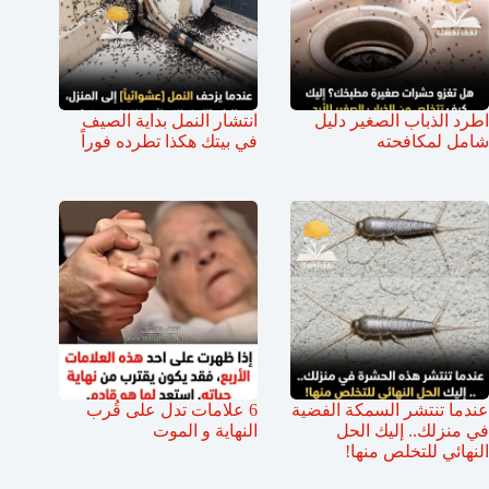
اطرد الذباب الصغير دليل
انتشار النمل بداية الصيف
شامل لمكافحته
في بيتك هكذا تطرده فوراً
عندما تنتشر السمكة الفضية
6 علامات تدل على قُرب
في منزلك.. إليك الحل
النهاية و الموت
النهائي للتخلص منها!