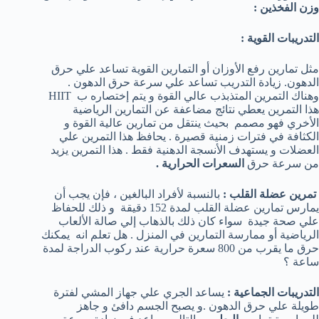
وزن الفخذين :
التدريبات القوية :
مثل تمارين رفع الأوزان أو التمارين القوية تساعد علي حرق
الدهون. زيادة التدريب تساعد علي سرعة حرق الدهون .
وهناك التمرين المتذبذب عالي القوة و يتم إختصاره ب HIIT
هذا التمرين يعطي نتائج مضاعفة عن التمارين الرياضية
الأخري فهو مصمم بحيث ينتقل من تمارين عالية القوة و
الكثافة في فترات زمنية قصيرة . يحافظ هذا التمرين علي
العضلات و يستهدف الأنسجة الدهنية فقط . هذا التمرين يزيد
من سرعة حرق
السعرات الحرارية .
تمرين عضلة القلب :
بالنسبة لأفراد البالغين ، فإن يجب أن
يمارس تمارين عضلة القلب لمدة 152 دقيقة و ذلك للحفاظ
علي صحة جيدة سواء كان ذلك بالذهاب إلي صالة الألعاب
الرياضية أو ممارسة التمارين في المنزل . هل تعلم انه يمكنك
حرق ما يقرب من 800 سعرة حرارية عند ركوب الدراجة لمدة
ساعة ؟
التدريبات الجماعية :
يساعد الجري علي جهاز المشي لفترة
طويلة علي حرق الدهون .و يصبح الجسم دافئ و جاهز