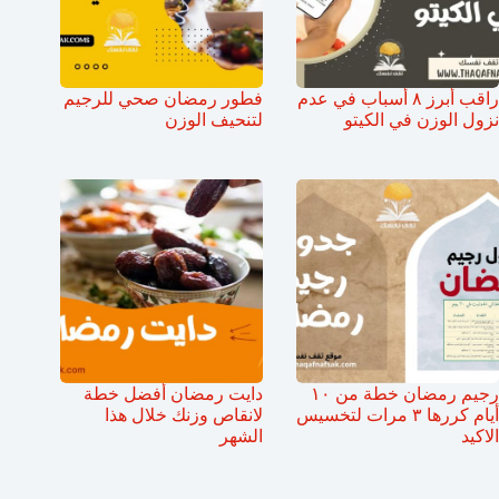
راقب أبرز ٨ أسباب في عدم
فطور رمضان صحي للرجيم
نزول الوزن في الكيتو
لتنحيف الوزن
رجيم رمضان خطة من ١٠
دايت رمضان أفضل خطة
أيام كررها ٣ مرات لتخسيس
لانقاص وزنك خلال هذا
الاكيد
الشهر