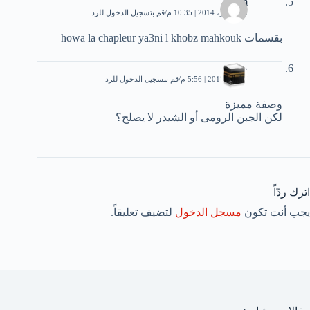
ikram
10 أكتوبر، 2014 | 10:35 م
قم بتسجيل الدخول للرد
بقسمات howa la chapleur ya3ni l khobz mahkouk
جنة
7 يناير، 2017 | 5:56 م
قم بتسجيل الدخول للرد
وصفة مميزة
لكن الجبن الرومى أو الشيدر لا يصلح؟
اترك ردّاً
يجب أنت تكون
مسجل الدخول
لتضيف تعليقاً.