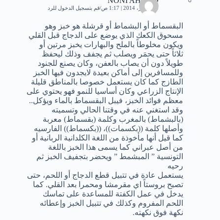
NONI AHMED
10 أكتوبر، 2014 | 1:17 ص
قم بتسجيل الدخول للرد
البقسماط أو البشماط أو قرشلة هو خبز وهو
مسحوق الكعك الذي يوضع على الدجاج قبل القلي
ويكون مخلوطاً بالملح والبهارات يخبز مرتين أو
ثلاثاً حتى يحمَر ويصلب ثم يجفف وذلك ليحفظ
طويلاً دون أن يصاب بالعفن، وكان يصنع للجنود
وللمسافرين إلى أماكن بعيدة لايجدون فيها الخبز
الطازج كما كان يستعمل خصوصا بالمناطق قليلة
الإنتاج الزراعي وكان أساسيا للنمو فهو يحتوي على
معظم فوائد الخبز، فيبل البقسماط بالماء ويؤكل..
وقد استغني عنه في وقتنا الحالي وتسميته
(بالبشماط) بالمغرب وكلمة (بقسماط) معربة
وأصلها كلمة ((بكسمات))، ((بكسماط)) الفارسيه
كما قيل أنها مأخوذة من اللغة الكلدانية الربانية أو
من أصل عبراني كما يسمى هذا الخبز باللغة
التونسية ” المبشمط ” ويحضر بتجفيف الخبز ثم
رحيه
يستعمل عادة في تتبيل قطع الدجاج أو اللحم، حتى
تصبح بروستاً اي مقرمشا ومحمرا بعد القلي. كما
يدخل في عمل الكفتة للمساعدة على تماسك
اللحم المفروم وكذلك في تتبيل الخبز وإعطائه
نكهة فوق نكهته.