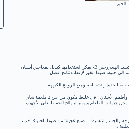
الخبز
خدامها كبديل لمعاجين أسنان
 الى خليط صودا الخبز لإعطاء نتائج افضل .
لتجديد رائحة الفم ومنع الروائح الكريهة .
نقع الأجهزة المستخدمة عن طريق الفم، مثل أبواق وأطقم الأسنان ، في خليط مكون من من 2 ملعقة شاي
 يحل جزيئات الطعام ويمنع الروائح للحفاظ على الأجهزة
استخدام صودا الخبز في فرك الوجه والجسم لتنشيطه . صنع عجينة من صودا الخبز 3 أجزاء