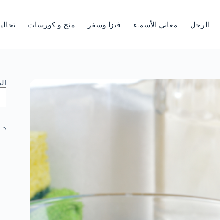
الرجل
معاني الأسماء
فيزا وسفر
منح و كورسات
تحالي
ال