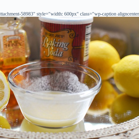
tachment-58983" style="width: 600px" class="wp-caption aligncenter">