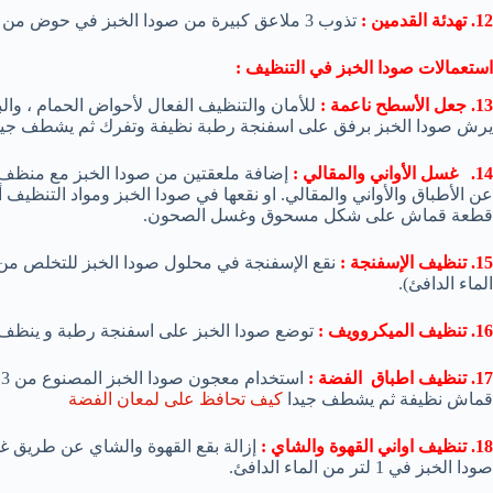
12. تهدئة القدمين :
تذوب 3 ملاعق كبيرة من صودا الخبز في حوض من الماء الدافئ، ونقع القدمين و فركها بلطف.
استعمالات صودا الخبز في التنظيف :
13. جعل الأسطح ناعمة :
للأمان والتنظيف الفعال لأحواض الحمام ، وال
يرش صودا الخبز برفق على اسفنجة رطبة نظيفة وتفرك ثم يشطف جيد
14. غسل الأواني والمقالي :
إضافة ملعقتين من صودا الخبز مع منظف ا
عن الأطباق والأواني والمقالي. او نقعها في صودا الخبز ومواد التنظيف
قطعة قماش على شكل مسحوق وغسل الصحون.
15. تنظيف الإسفنجة :
الماء الدافئ).
16. تنظيف الميكروويف :
توضع صودا الخبز على اسفنجة رطبة و ينظف ب
17. تنظيف اطباق الفضة :
قماش نظيفة ثم يشطف جيدا
كيف تحافظ على لمعان الفضة
18. تنظيف اواني القهوة والشاي :
صودا الخبز في 1 لتر من الماء الدافئ.