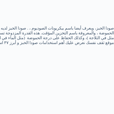
صودا الخبز، ويعرف أيضا باسم بيكربونات الصوديوم ، . صودا الخبز لديه
الحموضة ، والمعروفة باسم التخزين المؤقت. هذه القدرة المزدوجة تسمح
مثل في الثلاجة )، وكذلك الحفاظ على درجة الحموضة (مثل الماء في ا
موقع ثقف نفسك نعرض عليك أهم استخدامات صودا الخبز و أبرز ٣٧ استخدام لها فتابع معنا .