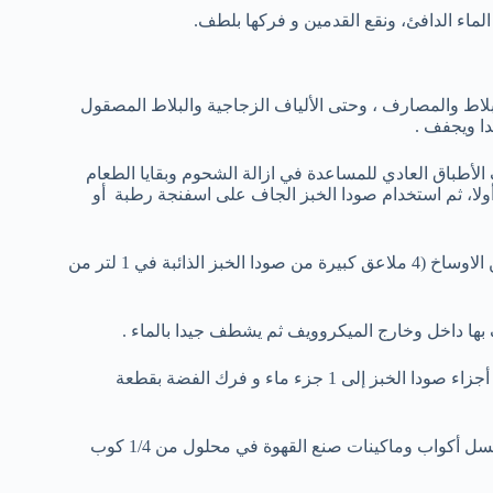
بلاط والمصارف ، وحتى الألياف الزجاجية والبلاط المصقول
ا ويجفف .
لأطباق العادي للمساعدة في ازالة الشحوم وبقايا الطعام
 أولا، ثم استخدام صودا الخبز الجاف على اسفنجة رطبة أو
نقع الإسفنجة في محلول صودا الخبز للتخلص من الاوساخ (4 ملاعق كبيرة من صودا الخبز الذائبة في 1 لتر من
ها داخل وخارج الميكروويف ثم يشطف جيدا بالماء .
استخدام معجون صودا الخبز المصنوع من 3 أجزاء صودا الخبز إلى 1 جزء ماء و فرك الفضة بقطعة
إزالة بقع القهوة والشاي عن طريق غسل أكواب وماكينات صنع القهوة في محلول من 1/4 كوب