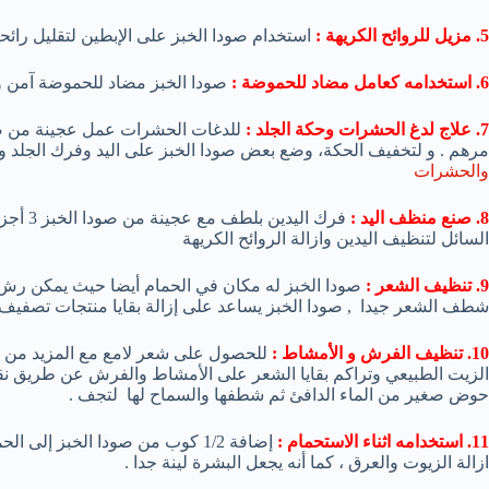
5. مزيل للروائح الكريهة :
استخدام صودا الخبز على الإبطين لتقليل رائح
6. استخدامه كعامل مضاد للحموضة :
صودا الخبز مضاد للحموضة آمن 
7. علاج لدغ الحشرات وحكة الجلد :
للدغات الحشرات عمل عجينة من صودا
مرهم . و لتخفيف الحكة، وضع بعض صودا الخبز على اليد وفرك الجلد 
والحشرات
8. صنع منظف اليد :
السائل لتنظيف اليدين وازالة الروائح الكريهة
9. تنظيف الشعر :
صودا الخبز له مكان في الحمام أيضا حيث يمكن رش 
شطف الشعر جيدا , صودا الخبز يساعد على إزالة بقايا منتجات تصفيف 
10. تنظيف الفرش و الأمشاط :
للحصول على شعر لامع مع المزيد من ا
حوض صغير من الماء الدافئ ثم شطفها والسماح لها لتجف .
11. استخدامه اثناء الاستحمام :
إضافة 1/2 كوب من صودا الخبز إل
ازالة الزيوت والعرق ، كما أنه يجعل البشرة لينة جدا .