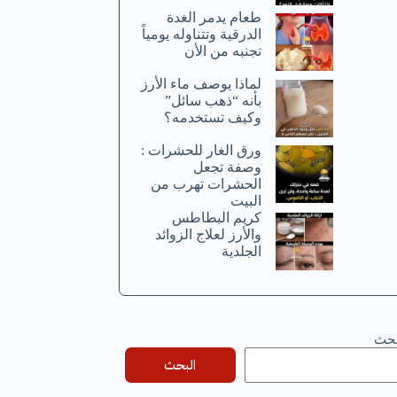
طعام يدمر الغدة
الدرقية وتتناوله يومياً
تجنبه من الأن
لماذا يوصف ماء الأرز
بأنه “ذهب سائل”
وكيف تستخدمه؟
ورق الغار للحشرات :
وصفة تجعل
الحشرات تهرب من
البيت
كريم البطاطس
والأرز لعلاج الزوائد
الجلدية
بحث
البحث