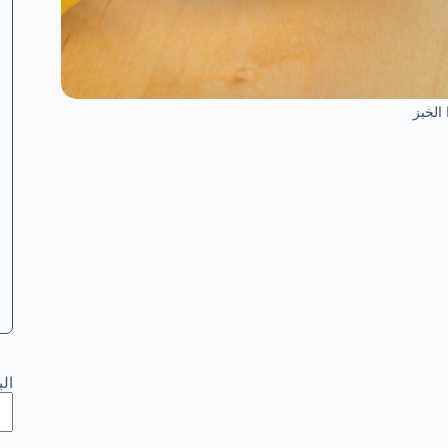
الخبز
ال