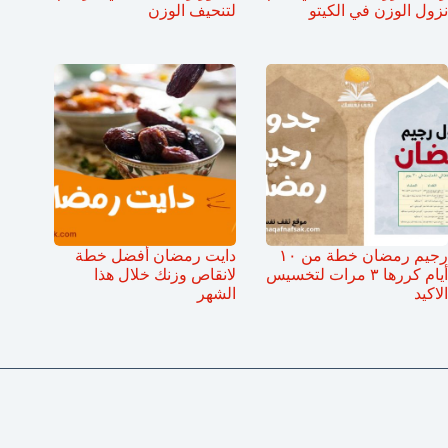
نزول الوزن في الكيتو
لتنحيف الوزن
رجيم رمضان خطة من ١٠
دايت رمضان أفضل خطة
أيام كررها ٣ مرات لتخسيس
لانقاص وزنك خلال هذا
الاكيد
الشهر