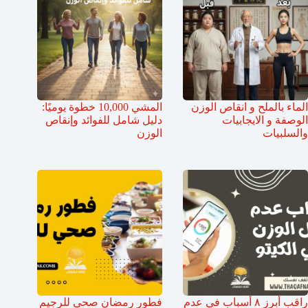
الماء بالملح و انقاص الوزن
المشي 10,000 خطوة يوميًا:
الوصفة و الايجابيات
دليل شامل للفوائد وإنقاص
والسلبيات
الوزن
راقب أبرز ٨ أسباب في عدم
فطور رمضان صحي للرجيم