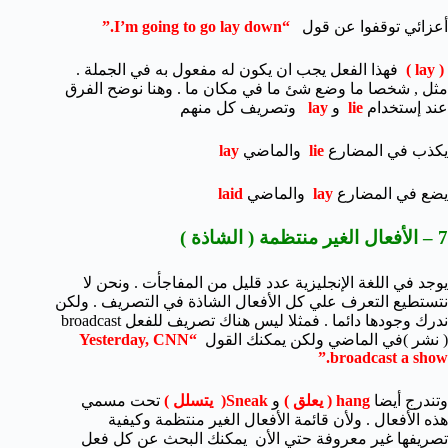
أعزائي توقفوا عن قول
“I’m going to go lay down.”
( lay )
فهذا الفعل يجب ان يكون له مفعول به في الجملة .
مثل , شخصا ما وضع شئ ما في مكان ما . وهنا نوضح الفرق
عند إستخدام
lie
و
lay
وتصريف كل منهم
يكذب في المضارع
lie
والماضي
lay
يضع في المضارع
lay
والماضي
laid
7 – الأفعال الغير منتظمة ( الشاذة )
يوجد في اللغة الإنجليزية عدد قليل من المفاجأت . ونحن لا
نتستطيع التعرف علي كل الأفعال الشاذة في التصريف . ولكن
ندرك وجودها دائما . فمثلا ليس هناك تصريف للفعل broadcast
( نشر )في الماضي ولكن يمكنك القول
“Yesterday, CNN
broadcast a show.”
وتندرج أيضا
hang ( يعلق )
و
Sneak( يتسلل )
تحت مسمي
هذه الأفعال . ولأن قائمة الأفعال الغير منتظمة وكيفية
تصريفها غير معروفة حتي الأن يمكنك البحث عن كل فعل