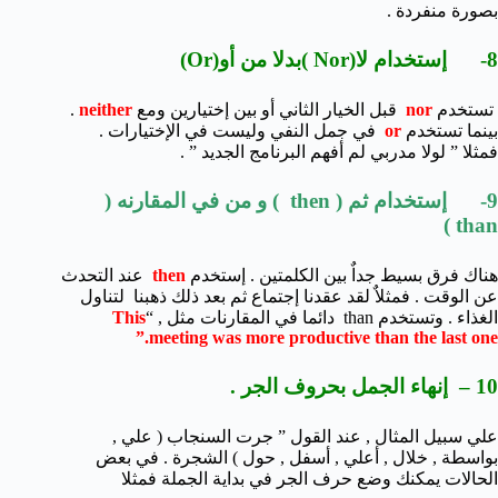
بصورة منفردة .
8- إستخدام لا(Nor )بدلا من أو(Or)
تستخدم
nor
قبل الخيار الثاني أو بين إختيارين ومع
neither
.
بينما تستخدم
or
في جمل النفي وليست في الإختيارات .
فمثلا ” لولا مدربي لم أفهم البرنامج الجديد ” .
9- إستخدام ثم ( then ) و من في المقارنه (
than )
هناك فرق بسيط جداٌ بين الكلمتين . إستخدم
then
عند التحدث
عن الوقت . فمثلاٌ لقد عقدنا إجتماع ثم بعد ذلك ذهبنا لتناول
الغذاء . وتستخدم than دائما في المقارنات مثل , “
This
meeting was more productive than the last one.”
10 – إنهاء الجمل بحروف الجر .
علي سبيل المثال , عند القول ” جرت السنجاب ( علي ,
بواسطة , خلال , أعلي , أسفل , حول ) الشجرة . في بعض
الحالات يمكنك وضع حرف الجر في بداية الجملة فمثلا