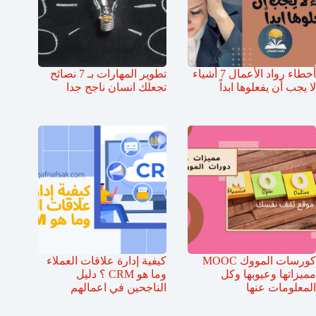
أخطاء رواد الأعمال 7 أشياء
تطوير المهارات بـ 7 نصائح
لا يجب أن يفعلوها ابداً
تجعلك انسان ناجح جدا
كورسات المووك MOOC
كيفية إدارة علاقات العملاء
مميزاتها وعيوبها وكل
وما هو CRM ؟ دليل
المعلومات عنها
الناجحين في اعمالهم