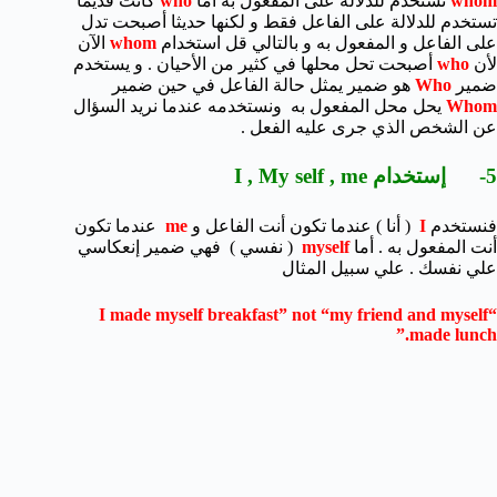
whom
تستخدم للدلالة على المفعول به أما
who
كانت قديما
تستخدم للدلالة على الفاعل فقط و لكنها حديثا أصبحت تدل
على الفاعل و المفعول به و بالتالي قل استخدام
whom
الآن
لأن
who
أصبحت تحل محلها في كثير من الأحيان . و يستخدم
ضمير
Who
هو ضمير يمثل حالة الفاعل في حين ضمير
Whom
يحل محل المفعول به ونستخدمه عندما نريد السؤال
عن الشخص الذي جرى عليه الفعل .
5- إستخدام I , My self , me
فنستخدم
I
( أنا ) عندما تكون أنت الفاعل و
me
عندما تكون
أنت المفعول به . أما
myself
( نفسي ) فهي ضمير إنعكاسي
علي نفسك . علي سبيل المثال
“I made myself breakfast” not “my friend and myself
made lunch.”