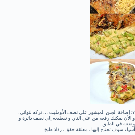
٧: إضافة الجبن المبشور علي نصف الأومليت … تركه لثواني .
و الأن يمكنك رفعه من علي النار. و تقطيعه إلي نصف دائرة و
وضعه في الطبق .
أشياء سوف تحتاج إليها : معلقة خفق . رذاذ طبخ