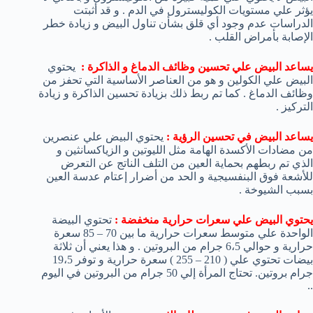
يؤثر علي مستويات الكوليسترول في الدم . و قد أثبتت
الدراسات عدم وجود أي قلق بشأن تناول البيض و زيادة خطر
الإصابة بأمراض القلب .
يساعد البيض علي تحسين وظائف الدماغ و الذاكرة :
يحتوي
البيض علي الكولين و هو من العناصر الأساسية التي تحفز من
وظائف الدماغ . كما تم ربط ذلك بزيادة تحسين الذاكرة و زيادة
التركيز .
يساعد البيض في تحسين الرؤية :
يحتوي البيض علي عنصرين
من مضادات الأكسدة الهامة مثل الليوتين و الزياكسانثين و
الذي تم ربطهم بحماية العين من التلف الناتج عن التعرض
للأشعة فوق البنفسيجية و الحد من أضرار إعتام عدسة العين
بسبب الشيوخة .
يحتوي البيض علي سعرات حرارية منخفضة :
تحتوي البيضة
الواحدة علي متوسط سعرات حرارية ما بين 70 – 85 سعرة
حرارية و حوالي 6،5 جرام من البروتين . و هذا يعني أن ثلاثة
بيضات تحتوي علي ( 210 – 255 ) سعرة حرارية و توفر 19،5
جرام بروتين. تحتاج المرأة إلي 50 جرام من البروتين في اليوم
..