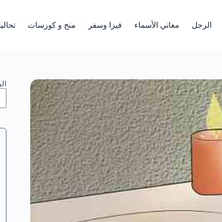
الرجل
معاني الأسماء
فيزا وسفر
منح و كورسات
تحالي
ال