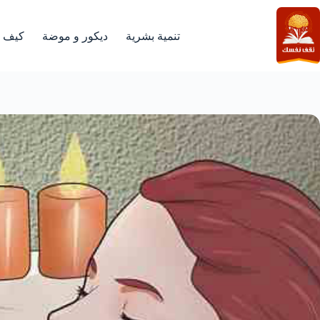
لتجاوز
لى
لمحتوى
تنمية بشرية
ديكور و موضة
كيف