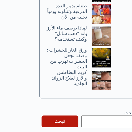
طعام يدمر الغدة
الدرقية وتتناوله يومياً
تجنبه من الأن
لماذا يوصف ماء الأرز
بأنه “ذهب سائل”
وكيف تستخدمه؟
ورق الغار للحشرات :
وصفة تجعل
الحشرات تهرب من
البيت
كريم البطاطس
والأرز لعلاج الزوائد
الجلدية
بحث
البحث