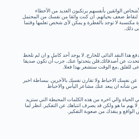
أشخاص الواثقين بأنفسهم يرتكبون العديد من الأخطاء
يات لنقاط ضعف بحياتهم. ان كنت واثقا من نفسك من المحتمل
رة مكتسبة لا توجد بالفطرة و يمكن لأى شخص تعلمها وقتما
ى ذلك.
دفع هذا النقد الذاتى للخارج. لا يوجد أحد كامل و ان لم تلحظ
 تتحدث عن أصدقائك,فلن يتحدثوا عنك. جرب أن تكون صديقا
عى للقلق ,مع الوقت ستشعر بهذا فعلا.
 عن نفسك الاحباط ولا تقارن نفسك بالآخرين. ببساطة اخبر
 من شأنه ان يبعد عنك مشاعر اليأس والاحباط
 في الحياة والي اخره من هذه الكلمات المحبطة التي ستزيد
ا يهم ما هو ولكن قد يصرف انتباهك عن التفكير. انظر لما
الواقع و ينقذك من صعوبة التفكير.