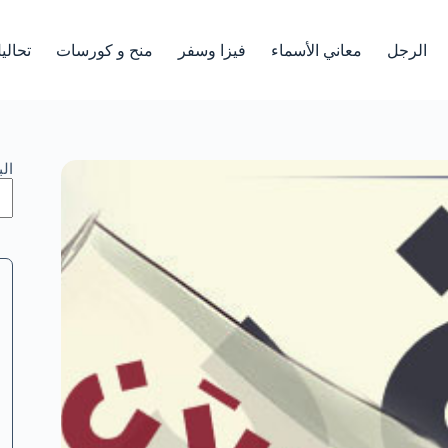
الرجل
معاني الأسماء
فيزا وسفر
منح و كورسات
تحالي
ال