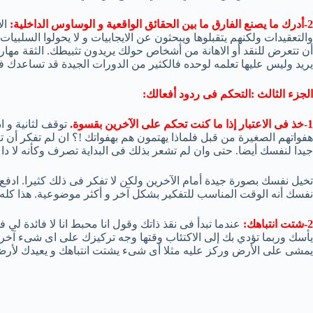
2-أدرك ما يصنع الفارق ما بين الحقائق الواقعية و الوساوس الداخلية:
ال
والتعقيدات ولكنهم يتقبلوها ويبحثون عن الايجابيات و لا يحولوا السلب
أن تتعرض للنقد أو الاهانة من أشخاص حولك يريدون تثبيطك. الثقة مها
يريد وليس عليها تعلمه لوحده فالكثير من الدورات الجيدة قد تساعدك ف
الجزء الثالث :التحكم فى ردود أفعالك:
1-خذ فى الاعتبار إذا ما كنت تحكم على الآخرين بقسوة.
توقف لثانية و ا
هفواتهم الصغيرة من قبل فلماذا يهتمون هم بهفواتك !؟ ان لم تفكر أن
جيدا لنفسك أيضا. حتى وان لم تشعر بذلك فى البداية تصرف وكأنه لا دا
تخيل نفسك بصورة جيدة أمام الآخرين ولكن لا تفكر فى ذلك كثيرا. ادفع
نفسك أنه الوقت المناسب للتفكير بشكل آخر و أكثر موضوعية. هذا كله
2-شتت انتباهك:
عندما تبدأ فى نقذ ذاتك وقول انا محبط انا لا فائدة لي
يأسك وربما تؤدي بك إلى الاكتئاب وقتها وجه تركيزك على اى شىء آخر ل
يمشى على الأرض وركز عليه مثلا أى شىء يشتت انتباهك و يعيدك لأرض 