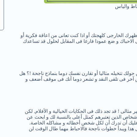
اط والياس
رك الخارجى كلهجتك أو اذا كنت تعانى من اعاقة فكرية أو
لى الاحباك و ضع عمودا فارغا فى المقابل لحلول قد تساعدك
لك تتخيله مثاليا أو تقارن نفسك دوما بنماذج ناجحة !؟ هل
آخر فى تلقى النقد و تشعر دوما أنك فى موقف أضعف و
مثالى ! قد تجد ذلك فى الحكايات الخيالية و الأفلام, لكن
أشخاص الذين تعتبرهم كمثل أعلى بالنسبة لك و ابحث عن
كن عليك أن تدرك أن لكل شخص أخطائه و مشاكله الخاصة.
 هذا ويبدأ خطوات ناجحة فالاحباط مهما طال الوقت لن