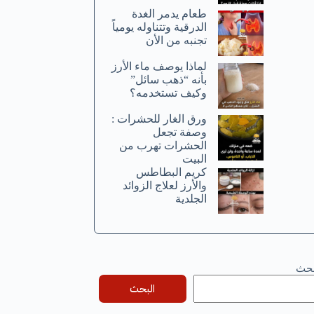
طعام يدمر الغدة
الدرقية وتتناوله يومياً
تجنبه من الأن
لماذا يوصف ماء الأرز
بأنه “ذهب سائل”
وكيف تستخدمه؟
ورق الغار للحشرات :
وصفة تجعل
الحشرات تهرب من
البيت
كريم البطاطس
والأرز لعلاج الزوائد
الجلدية
بحث
البحث