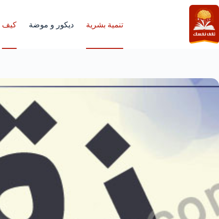
لتجاوز
لى
لمحتوى
تنمية بشرية
ديكور و موضة
كيف