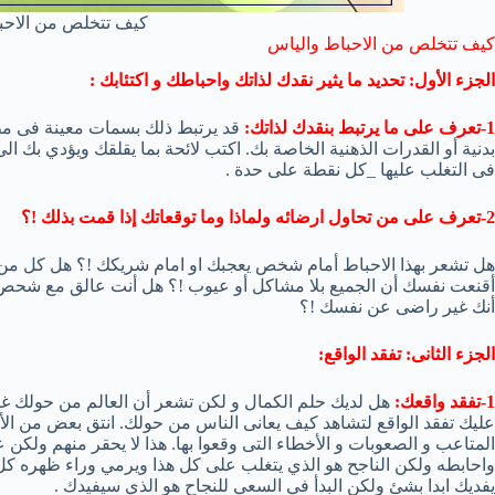
كيف تتخلص من الاحب
كيف تتخلص من الاحباط والياس
الجزء الأول: تحديد ما يثير نقدك لذاتك واحباطك و اكتئابك :
1-تعرف على ما يرتبط بنقدك لذاتك:
قد يرتبط ذلك بسمات معينة فى مظه
بدنية أو القدرات الذهنية الخاصة بك. اكتب لائحة بما يقلقك ويؤدي بك ا
فى التغلب عليها _كل نقطة على حدة .
2-تعرف على من تحاول ارضائه ولماذا وما توقعاتك إذا قمت بذلك !؟
هل تشعر بهذا الاحباط أمام شخص يعجبك او امام شريكك !؟ هل كل من حو
أقنعت نفسك أن الجميع بلا مشاكل أو عيوب !؟ هل أنت عالق مع شحص 
أنك غير راضى عن نفسك !؟
الجزء الثانى: تفقد الواقع:
1-تفقد واقعك:
هل لديك حلم الكمال و لكن تشعر أن العالم من حولك غير 
عليك تفقد الواقع لتشاهد كيف يعانى الناس من حولك. انتق بعض من ال
المتاعب و الصعوبات و الأخطاء التى وقعوا بها. هذا لا يحقر منهم ول
واحابطه ولكن الناجح هو الذي يتغلب على كل هذا ويرمي وراء ظهره كل
يفديك ابدا بشئ ولكن البدأ في السعي للنجاح هو الذي سيفيدك .