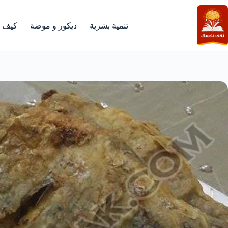
لتجاوز
لى
لمحتوى
تنمية بشرية
ديكور و موضة
كيف