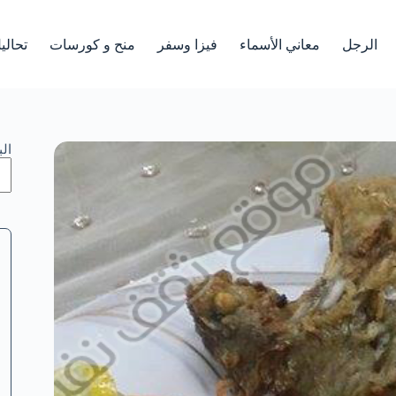
الرجل
معاني الأسماء
فيزا وسفر
منح و كورسات
تحالي
ال