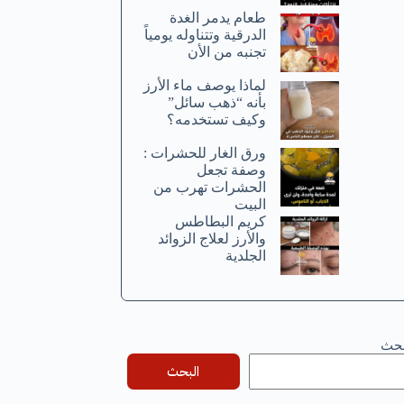
طعام يدمر الغدة
الدرقية وتتناوله يومياً
تجنبه من الأن
لماذا يوصف ماء الأرز
بأنه “ذهب سائل”
وكيف تستخدمه؟
ورق الغار للحشرات :
وصفة تجعل
الحشرات تهرب من
البيت
كريم البطاطس
والأرز لعلاج الزوائد
الجلدية
بحث
البحث