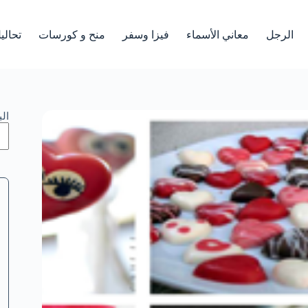
الرجل
معاني الأسماء
فيزا وسفر
منح و كورسات
تحالي
ال