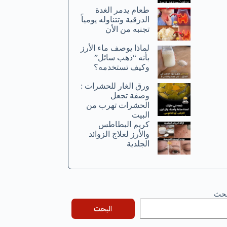
طعام يدمر الغدة
الدرقية وتتناوله يومياً
تجنبه من الأن
لماذا يوصف ماء الأرز
بأنه “ذهب سائل”
وكيف تستخدمه؟
ورق الغار للحشرات :
وصفة تجعل
الحشرات تهرب من
البيت
كريم البطاطس
والأرز لعلاج الزوائد
الجلدية
بحث
البحث