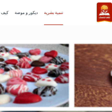
لتجاوز
لى
لمحتوى
تنمية بشرية
ديكور و موضة
كيف