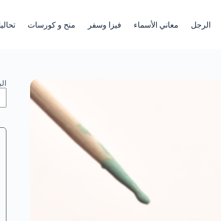
الرجل
معاني الأسماء
فيزا وسفر
منح و كورسات
تحالي
ال