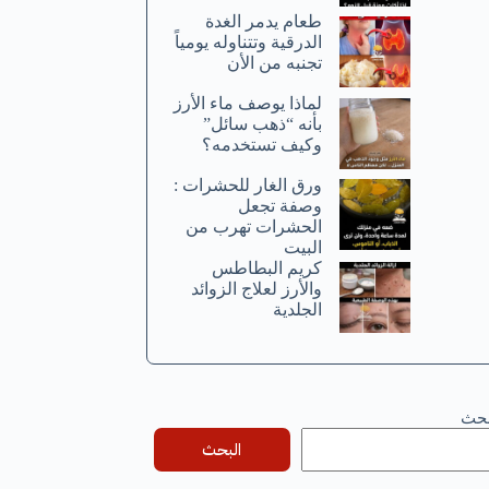
طعام يدمر الغدة
الدرقية وتتناوله يومياً
تجنبه من الأن
لماذا يوصف ماء الأرز
بأنه “ذهب سائل”
وكيف تستخدمه؟
ورق الغار للحشرات :
وصفة تجعل
الحشرات تهرب من
البيت
كريم البطاطس
والأرز لعلاج الزوائد
الجلدية
بحث
البحث