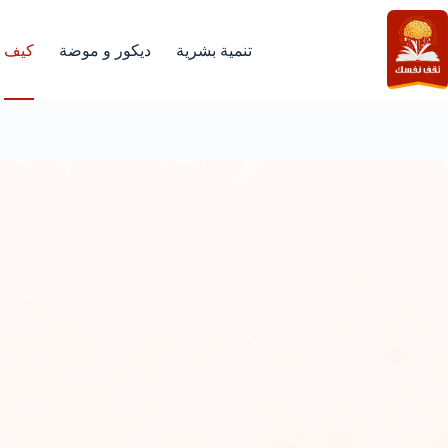
لتجاوز
لى
لمحتوى
تنمية بشرية
ديكور و موضة
كيف