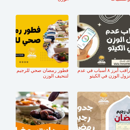
راقب أبرز ٨ أسباب في عدم
فطور رمضان صحي للرجيم
نزول الوزن في الكيتو
لتنحيف الوزن