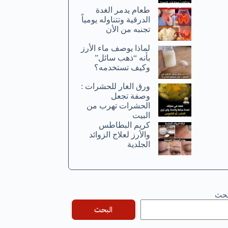
طعام يدمر الغدة
الدرقية وتتناوله يومياً
تجنبه من الأن
لماذا يوصف ماء الأرز
بأنه “ذهب سائل”
وكيف تستخدمه؟
ورق الغار للحشرات :
وصفة تجعل
الحشرات تهرب من
البيت
كريم البطاطس
والأرز لعلاج الزوائد
الجلدية
بحث
البحث