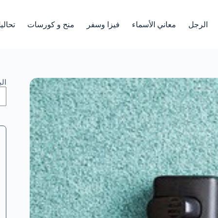
الرجل
معاني الأسماء
فيزا وسفر
منح و كورسات
تحالي
ال