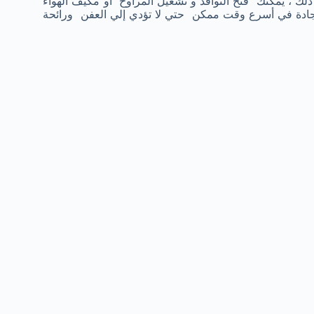
ك ، يمكنك فتح النوافذ و تشغيل المراوح أو مكيف الهواء
جادة في أسرع وقت ممكن حتي لا تؤدي إلي العفن ورائحة