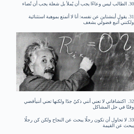
30. الطالب ليس وعاءًا يجب أن يُملأ بل شعلة يجب أن تُضاء
31. يقول أينشتاين عن نفسه: أنا لا أتمتع بموهبة استثنائية
ولكنني أتبع فضولي بشغف
32. اكتشافاتي لا تعني أنني ذكيٌ جدًا ولكنها تعني أننيأقضي
وقتًا في حل المشاكل
33. لا تحاول أن تكون رجلًا يبحث عن النجاح ولكن كن رجلًا
يبحث عن القيمة