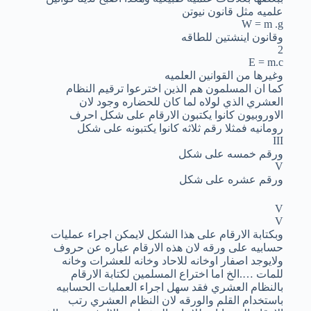
علميه مثل قانون نيوتن
W = m .g
وقانون اينشتين للطاقه
2
E = m.c
وغيرها من القوانين العلميه
كما ان المسلمون هم الذين اخترعوا ترقيم النظام
العشري الذي لولاه لما كان للحضاره وجود لان
الاوروبيون كانوا يكتبون الارقام على شكل احرف
رومانيه فمثلا رقم ثلاثه كانوا يكتبونه على شكل
III
ورقم خمسه على شكل
V
ورقم عشره على شكل
V
V
وبكتابة الارقام على هذا الشكل لايمكن اجراء عمليات
حسابيه على ورقه لان هذه الارقام عباره عن حروف
ولايوجد اصفار اوخانه للاحاد وخانه للعشرات وخانه
للمات ….الخ اما اختراع المسلمين لكتابة الارقام
بالنظام العشري فقد سهل اجراء العمليات الحسابيه
باستخدام القلم والورقه لان النظام العشري رتب