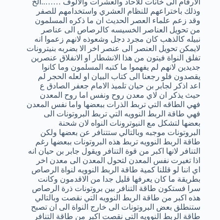
الارقام الى خانات للاحاد والعشرات والالوف ……..الخ
وذلك باختراعهم للنظام العشري واستخدامهم للصفر
وقد زعم علماء العصر الحديث ان ما ذكره المسلمون
من تحويل العناصر الخسيسه كالرصاص الى عناصر
نبيله كالذهب كان مجرد دجل وشعوذه لانهم زعموا انه
لايمكن تحويل العنصر الى عنصر اخر الا بضربه بنيترونات
تفلق النواة فيتون من هذا الانشطار او الانفلاق عنصرين
جديدين لانهم لم يفهموا ما كتبه المسلمون وما كانوا
يقصدون فلو رجعنا الى كتاب البيان او لعله الحجر لم
اعد اذكر لجابر بن حيان تلميذ الامام جعفر الصادق ع
حيث يذكر ان لاي معدن روح ونفس اما روح المعدن
فهي الطاقه التي تربط الذرات ببعضها واما نفس المعدن
فهي طاقة الربط النوويه التي تربط البروتونات الى
بعضها لتشكل مع النيوترونات النواه لان شحنة
البروتونات موجبه وبالتالي ستتنافر عن بعضها ولكن
طاقة الربط النوويه تربط هذه البروتونات ببعضها رغم
التنافر لانها اكبر من قوة التنافر ويقول جابر بن حيان انه
اذا تغيرت نفس المعدن لتحول المعدن الى معدن اخر
اي اننا لو قللنا كمية طاقة الربط النوويه لنواة الرصاص
بطريقة ما كان يعرفها قليل جدا من الاقدمون وكانت
سرا فستكون طاقة التنافر بين بروتونات ذرة الرصاص
هذه اكبر من طاقة الربط النوويه التي نقصت وبالتالي
ستنطلق بعض البروتونات الى خارج النواة الى ان تصبح
طاقة الربط النوويه التي نقصت اكبر من طاقة التنافر