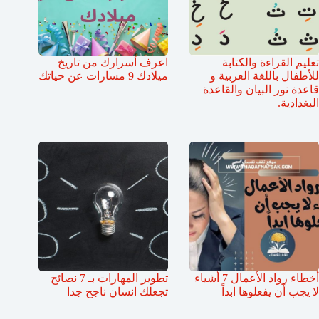
تعليم القراءة والكتابة
اعرف أسرارك من تاريخ
للأطفال باللغة العربية و
ميلادك 9 مسارات عن حياتك
قاعدة نور البيان والقاعدة
البغدادية.
أخطاء رواد الأعمال 7 أشياء
تطوير المهارات بـ 7 نصائح
لا يجب أن يفعلوها ابداً
تجعلك انسان ناجح جدا