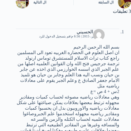
ال
السابقة
ال
التالية
3 تعليقات
محمد الحسيني
27 سبتمبر، 2015 | 6:56 م
قم بتسجيل الدخول للرد
بسم الله الرحمن الرحيم
ان اصل العلوم في الحضاره الغربيه تعود الى المسلمين
راجع كتاب تراث الاسلام للمستشرق توماس ارنولد
ترجمة جرجيس فتح الله وان القوانين العلميه اصلها من
علم الجبر الذي اسسه الخوارزمي الذي اخذه عن جابر
بن حيان ونسب اليه هذا العلم وجابر بن حيان هو تلميذ
الامام جعفر الصادق ع وعلم الجبر يقوم على معادلات
رياضيه مثل
2س + 4 ص =ع
وهي معادلات رياضيه مصوغه لحساب كميات ومقادير
مجهوله ترتبط ببعضها بعلاقات يمكن صياغتها على شكل
معادلات رياضيه والاوروبيون بدل ان يحسبوا كميات
ومقادير رياضيه مجهوله استخدموا علم الجبروصاغوا
معادلات علميه لحساب الكتله والزمن والسرعه
والمسافه وغيرها من المقادير الطبيعيه التي ترتبط
ببعضها بعلاقات علميه طبيعيه وهكذا اصبح لدينا قوانين