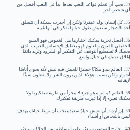
34. يجب أن تتعلم قواعد اللعب بعدها ابدأ في اللعب أفضل من
أي شخص آخر
35. كل إنسان يولد عبقريًا ولكن إن أجبرت سمكة أن تتسلق
أحد الأشجار ستعيش طول حياتها تفكر في أنها غبية
36. أفضل تجربة يمكنك اختبارها هي الغموض فهو المنبع
الحقيقي للفنون والعلوم فهو يعطيك الإحساس الغريب الذي
يجعلك لا تستطيع التوقف عن التفكير أو الشرود وتريد دائمًا
إغلاق عينيك في خيال واسع
37. العالم يبدو مكانًا خطيرًا للعيش فيه ليس لأنه يحوي أُناسًا
أشرار ولكن بسبب هؤلاء الذين يرون الشر ولا يفعلون شيئًا
لإيقافه
38. العالم كما نراه هو جزء لا يتجزأ من طريقة تفكيرنا ولا
يمكنك تغيره إلا إذا غيرت طريقة تفكيرك
39. إن أردت أن تعيش حياةً سعيدة يجب أن تربط حياتك بهدف
ليس بأشخاص أو أشياء
40. خارج الفوضى ستعثر على البساطة. من الخلاف ستعثر