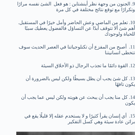
9. الجنون من وجهة نظر أينشتاين : هو فعل الشئ نفسه مرارًا
وتكرارًا مع توقع نتائج مختلفة في كل مرة
10. تعلم من الماضي وعش الحاضر وأمل خيرًا في المستقبل.
أهم شئ ألا تتوقف أبدًا عن التساؤل فالفضول يعطيك سببًا
للحياة ولوجودك
11. أصبح من المفزع أن تكنلوجياتنا في العصر الحديث سوف
تتخطى انسانيتنا
12. القوة دائمًا ما تجذب الرجال ذو الأخلاق السيئة
13. كل شئ يجب أن يظل بسيطًا ولكن ليس بالضرورة أن
يكون تافهًا
14. كل منا يجب أن يبحث عن هويته ولكن ليس عما يجب أن
يكون
15. أي إنسان يقرأ كثيرًا و لا يستخدم عقله إلا قليلًا يقع في
براثن عادة سيئة وهي كسل التفكير