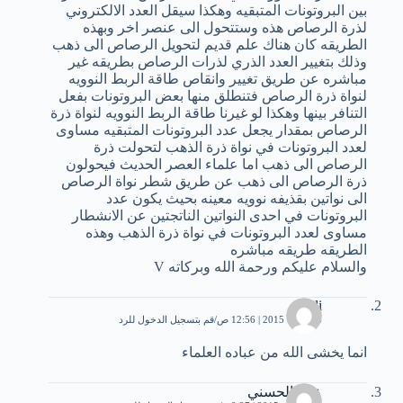
بين البروتونات المتبقيه وهكذا سيقل العدد الالكتروني
لذرة الرصاص هذه وستتحول الى عنصر اخر وبهذه
الطريقه كان هناك علم قديم لتحويل الرصاص الى ذهب
وذلك بتغيير العدد الذري لذرات الرصاص بطريقه غير
مباشره عن طريق تغيير وانقاص طاقة الربط النوويه
لنواة ذرة الرصاص فتنطلق منها بعض البروتونات بفعل
التنافر بينها وهكذا لو غيرنا طاقة الربط النوويه لنواة ذرة
الرصاص بمقدار يجعل عدد البروتونات المتبقيه مساوى
لعدد البروتونات في نواة ذرة الذهب لتحولت ذرة
الرصاص الى ذهب اما علماء العصر الحديث فيحولون
ذرة الرصاص الى ذهب عن طريق شطر نواة الرصاص
الى نواتين بقذيفه نوويه معينه بحيث يكون عدد
البروتونات في احدى النواتين الناتجتين عن الانشطار
مساوى لعدد البروتونات في نواة ذرة الذهب وهذه
الطريقه طريقه مباشره
والسلام عليكم ورحمة الله وبركاته V
fadi
6 أكتوبر، 2015 | 12:56 ص
قم بتسجيل الدخول للرد
انما يخشى الله من عباده العلماء
علي الحسني