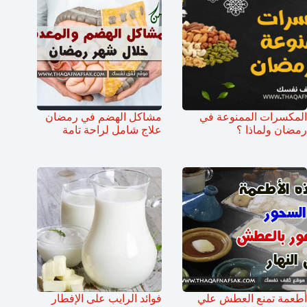
المكسرات الممنوعة في
مشاكل الهضم في رمضان
رمضان ولماذا ؟
علاج شامل لراحة تامة
أطعمة تمنع العطش علي
فوائد الرايب على الإفطار