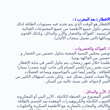
الافطار ( بعد المغرب ) :
الإفطار هو الوقت الذي يتم تجديد فيه مستويات الطاقة لذلك
ينبغي تناول جميع الأطعمة من جميع المجموعات الغذائية
الرئيسية : الفواكه والخضار والأرز والبدائل، وكذلك اللحوم
وبدائلها (التي تشمل منتجات الألبان) .
1. الفواكه والخضروات :
توصي مجلس التنمية الصحية بتناول حصتين من الخضار و
حصتين من الفاكهة يوميا .
تقليديا خلال شهر رمضان، يتم تناول التمر في بداية الإفطار
حيث يعتبر رمزا لكسر الصيام إلى جانب كونه مصدرا ممتازا
للطاقة ، والتمر أيضا غني بالبوتاسيوم ويساعد العضلات
والأعصاب لتعمل بشكل جيد . ولكن تجنب استهلاك الكثير من
التمر لإحتوائه على نسبة عالية من السكر .
2. الأرز والبدائل :
الخبز المصنوع من الحنطة الكاملة ، الأرز البني أو المعكرونة
الحبوب الكاملة والكربوهيدرات المعقدة تمد الجسم بالطاقة
والألياف والمعادن بالمقارنة مع الأطعمة السكرية والحلويات