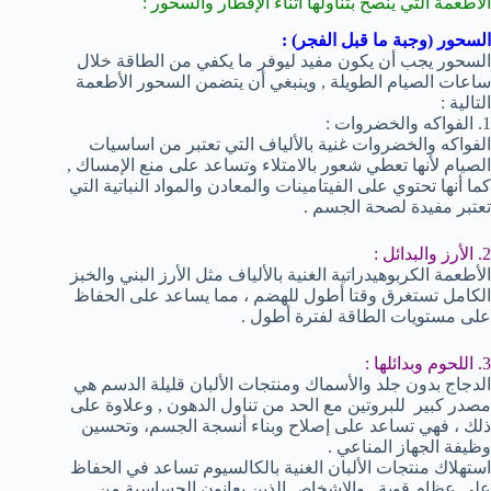
الأطعمة التي ينصح بتناولها أثناء الإفطار والسحور :
السحور (وجبة ما قبل الفجر) :
السحور يجب أن يكون مفيد ليوفر ما يكفي من الطاقة خلال
ساعات الصيام الطويلة , وينبغي أن يتضمن السحور الأطعمة
التالية :
1. الفواكه والخضروات :
الفواكه والخضروات غنية بالألياف التي تعتبر من اساسيات
الصيام لأنها تعطي شعور بالامتلاء وتساعد على منع الإمساك ,
كما أنها تحتوي على الفيتامينات والمعادن والمواد النباتية التي
تعتبر مفيدة لصحة الجسم .
2. الأرز والبدائل :
الأطعمة الكربوهيدراتية الغنية بالألياف مثل الأرز البني والخبز
الكامل تستغرق وقتا أطول للهضم ، مما يساعد على الحفاظ
على مستويات الطاقة لفترة أطول .
3. اللحوم وبدائلها :
الدجاج بدون جلد والأسماك ومنتجات الألبان قليلة الدسم هي
مصدر كبير للبروتين مع الحد من تناول الدهون , وعلاوة على
ذلك ، فهي تساعد على إصلاح وبناء أنسجة الجسم، وتحسين
وظيفة الجهاز المناعي .
استهلاك منتجات الألبان الغنية بالكالسيوم تساعد في الحفاظ
على عظام قوية , والاشخاص الذين يعانون الحساسية من