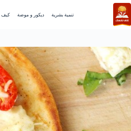
لتجاوز
لى
لمحتوى
تنمية بشرية
ديكور و موضة
كيف