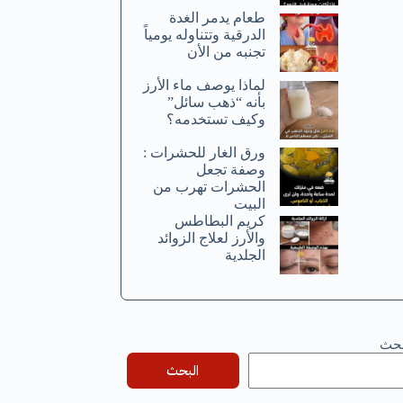
طعام يدمر الغدة
الدرقية وتتناوله يومياً
تجنبه من الأن
لماذا يوصف ماء الأرز
بأنه “ذهب سائل”
وكيف تستخدمه؟
ورق الغار للحشرات :
وصفة تجعل
الحشرات تهرب من
البيت
كريم البطاطس
والأرز لعلاج الزوائد
الجلدية
بحث
البحث