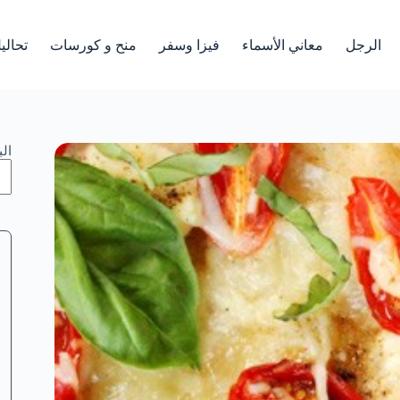
الرجل
معاني الأسماء
فيزا وسفر
منح و كورسات
تحالي
ال