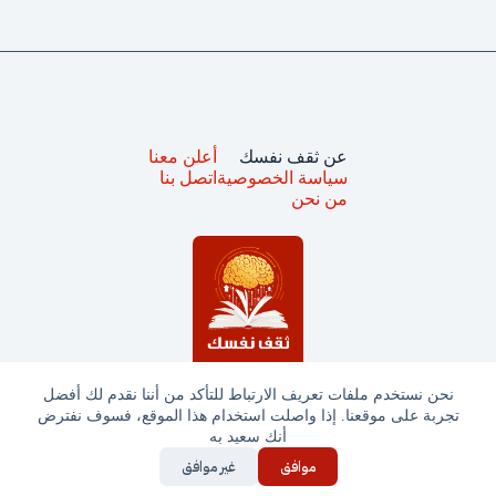
عن ثقف نفسك
أعلن معنا
سياسة الخصوصية
اتصل بنا
من نحن
نحن نستخدم ملفات تعريف الارتباط للتأكد من أننا نقدم لك أفضل
تجربة على موقعنا. إذا واصلت استخدام هذا الموقع، فسوف نفترض
جميع الحقوق محفوظة © ثقف نفسك 2025
أنك سعيد به
موافق
غير موافق