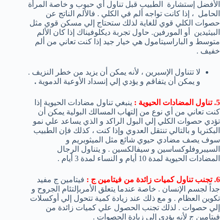
الأفضل إستشارة الطبيب قبل تناول أي حبوب و خاصة المرأة
الحامل ، إذا كانت تواجه ألم في الكلي . فالألم الناتج عن
حصوات الكلي قوي للغاية لذلك ستحتاج إلي مسكن قوي مثل
البيثيدين أو المورفين. حاول تجربة ديكلوفيناك إذا كان الألم
متوسط و الباراسيتامول هي خيار جيد إذا كنت تعاني من ألم
خفيف .
لا تتناول الإسبرين ، لأنه يمكن أن يزيد من خطر النزيف .
و يمكن أن يتفاقم و يؤدي إلي إنسداد الأوعية الدموية
.
5. تناول المضادات الحيوية :
ينبغي تناول مضادات الحيوية إذا
كنت تعاني من أي نوع من إلتهاب المسالك البولية يمكن أن
تؤدي حصوات الكلي إلي البول الراكد و الذي يساعد علي نمو
البكتريا و بالتالي تنتقل العدوي وإذا كنت ، كذلك فإن الطبيب
سوف يصف مضادي حيوي شائع مثل الميثوبريم و
السيبروفلوكساسين و سيفالكسين . و يتناول الرجال
المضادات الحيوية لمدة 10 أيام و النساء لمدة 3 أيام .
6. تجنب تناول كميات زائدة من فيتامين ج :
فيتامين ج مفيد
جداً لجسم الإنسان . خاصة عندما يتعلق الأمربإلتئام الجروح و
تكوين العظام . و مع ذلك عند زيادة كمية تتحول إلي أوكسلات
إلي حصوات . لذلك تجنب الحصول علي كميات زائدة من
فيتامين ج لأنه يؤدي إلي زيادة الحصوات .