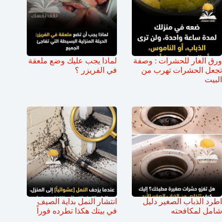
ورق الغار للحشرات : وصفة
لماذا يجب عليك وضع ملعقة
تجعل الحشرات تهرب من
في الفريزر ؟
البيت
اطرد الذباب الصغير دليل
انتشار النمل بداية الصيف
شامل لمكافحته
في بيتك هكذا تطرده فوراً