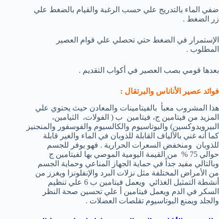
ضفي الماء بالتدريج علي حسب الرغبة والقيام بالضغط علي
زر الضغط .
الإستمرار في الضغط حتي تحصلي علي قوام العصير
المطلوب .
بعدها قومي بصب العصير في أكواب التقديم .
فوائد عصير الأناناس والبرتقال :
هذا المشروب معبأ بالفيتامينات والمعادن حيث يحتوي علي
المزيد من فيتامين ج، فيتامين ب ( الفولات، الثيامين،
البيرويدوكسين) والبوتاسيوم والكالسيوم والفوسفور والمنجنيز
كما أنه غني بالألياف القابلة للذوبان في الماء والغير قابلة
للذوبان ومنخفض السعرات الحرارية . فهو يوفر للجسم
حوالي 75 % من القيمة اليومية الموصي بها لفيتامين ج
وبالتالي مفيد جداً في حماية الجهاز المناعي وحماية الجسم
من الأمراض المختلفة مثل نزلات البرد والإنفلونزا ويغزز من
أنشطة التمثيل الغذائي ويعمل فيتامين ب 6 علي تنظيم
السكر في الدم ويعمل فيتامين أ علي تحسين صحة النظر
والجلد ويمنع البوتاسيوم تقلصات العضلات .