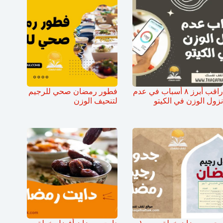
راقب أبرز ٨ أسباب في عدم
فطور رمضان صحي للرجيم
نزول الوزن في الكيتو
لتنحيف الوزن