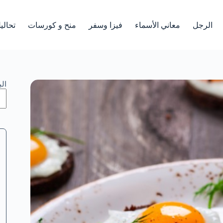
الرجل
معاني الأسماء
فيزا وسفر
منح و كورسات
تحالي
ال