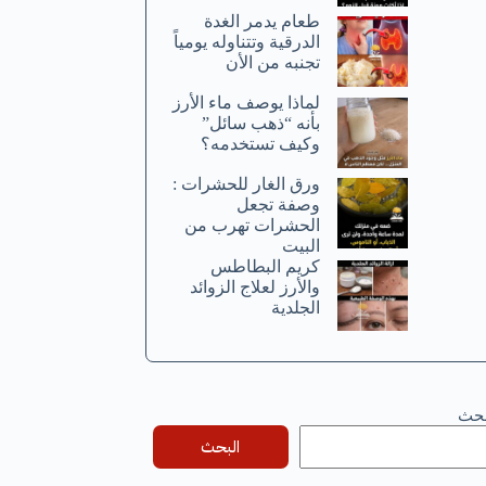
طعام يدمر الغدة
الدرقية وتتناوله يومياً
تجنبه من الأن
لماذا يوصف ماء الأرز
بأنه “ذهب سائل”
وكيف تستخدمه؟
ورق الغار للحشرات :
وصفة تجعل
الحشرات تهرب من
البيت
كريم البطاطس
والأرز لعلاج الزوائد
الجلدية
بحث
البحث