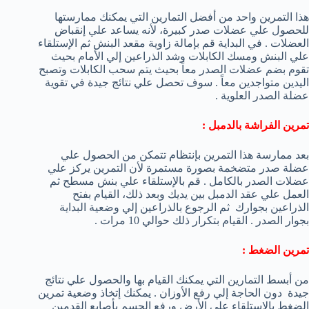
هذا التمرين واحد من أفضل التمارين التي يمكنك ممارستها
للحصول علي عضلات صدر كبيرة، لأنه يساعد علي إنقباض
العضلات . في البداية قم بإمالة زاوية مقعد البنش ثم الإستلقاء
علي البنش ومسك الكابلات وشد الذراعين إلي الأمام بحيث
تقوم بضم عضلات الصدر معاً بحيث يتم سحب الكابلات وتصبح
اليدين متواجدين معاً . سوف تحصل علي نتائج جيدة في تقوية
عضلة الصدر العلوية .
تمرين الفراشة بالدمبل :
بعد ممارسة هذا التمرين بإنتظام تتمكن من الحصول علي
عضلة صدر متضخمة بصورة مستمرة لأن التمرين يركز علي
عضلات الصدر بالكامل . قم بالإستلقاء علي بنش مسطح ثم
العمل علي عقد الدمبل بين يديك وبعد ذلك، القيام بفتح
الذراعين بجوارك ثم الرجوع بالذراعين إلي وضعية البداية
بجوار الصدر . القيام بتكرار ذلك حوالي 10 مرات .
تمرين الضغط :
من أبسط التمارين التي يمكنك القيام بها والحصول علي نتائج
جيدة دون الحاجة إلي رفع الأوزان . يمكنك إتخاذ وضعية تمرين
الضغط بالإستلقاء علي الأرض ورفع الجسم بأصابع القدمين