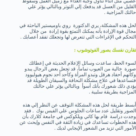
عصبي مثل أثناء تناول وجبة الغذاء مع زميل العمل وسقوط
القليل من العسل قد يدفعك إلي التوتر وبالتالي يؤثر علي
حالتك المزاجية .
لحل هذه المشكلة، يري الدكتورة روي باوميستير الباحثة في
مجال قوة الإرادة بأنه يمكنك التمتع بقوة إرادة من خلال
التحكم في الإغراءات التي تتعرض لها وتجعلك تفقد أعصابك .
تقارن نفسك بصور الفوتوشوب :
لسوء الحظ، ساعدت وسائل الإعلام الحديثة في إعطائك
صورة خالية من العيوب تماماً، قد تجعل بعض الرجال يبدو
وكأنهم أحفاد هرقل وتبدو المرأة وكأحد أحد نجوم هيوليوود
فتساعدها في علاج مشكلة النحافة والسيقان الطويلة قد
يؤدي ذلك شعورك بأنك أسوأ وبالتالي يؤثر علي حالتك
المزاجية بطريقة سلبية .
أبسط طريقة لحل هذه المشكلة التوقف عن النظر إلي هذه
الصور وتقليل عدد ساعات الجلوس علي الفيس بوك . فقد
وجدت دراسة قام بها كاثي ويلكوكس في جامعة كلارك بأن
هذه الخطوات تساعدك في زيادة الثقة في النفس وإبحث عن
الأمور التي تزيد من الشعور الإيجابي لديك .