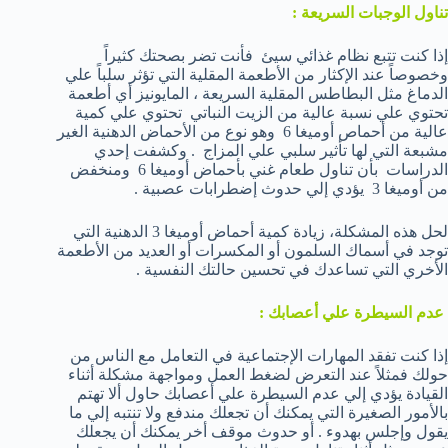
تناول الوجبات السريعة :
إذا كنت تتبع نظام غذائي سيئ فأنت تضر بصحتك كثيراً
وخصوصاً عند الإكثار من الأطعمة المقلية التي تؤثر سلباً علي
الدماغ مثل البطاطس المقلية السريعة ، المايونيز أي أطعمة
تحتوي علي نسبة عالية من الزيت النباتي تحتوي علي كمية
عالية من أحماص أوميغا 6 وهو نوع من الأحماض الدهنية الغير
مشبعة التي لها تأثير سلبي علي المزاج . وكشفت إحدي
الدراسات بأن تناول طعام غني بأحماض أوميغا 6 ومنخفض
من أوميغا 3 يؤدي إلي حدوث إضطرابات عصبية .
لحل هذه المشكلة، زيادة كمية أحماض أوميغا 3 الدهنية التي
توجد في أسماك السلمون أو المكسرات أو العديد من الأطعمة
الأخري التي تساعدك في تحسين حالتك النفسية .
عدم السيطرة علي أعصابك :
إذا كنت تفقد المهارات الإجتماعية في التعامل مع الناس من
حولك فمثلاً عند التعرض لضغط العمل ومواجهة مشكلة أثناء
القيادة يؤدي إلي عدم السيطرة علي أعصابك حاول ألا تهتم
بالأمور الصغيرة التي يمكنك أن تجعلك مندفع ولا تنتبه إلي ما
يقول وإجلس بهدوء . أو حدوث موقف أخر يمكنك أن يجعلك