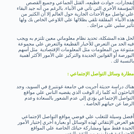
إنفجارات، حوادث فظيعه، القتل الجماعي وجميع القصص
المؤسفة الأخري التي تأتي في الأنباء. بالرغم من أنه جيد البقاء
علي تواصل مع الأحداث الجارية حول العالم إلا أن الكثير من
هذه الأنباء المقلقة تلقي بظلالها علي اللاوعي الخاص بك ولها
تأثير سلبي علي مزاجك .
لحل هذه المشكلة، تحديد نظام معلوماتي معين تلتزم به ويجب
فيه الحد من التعرض للأخبار الفظيعة والتعرض علي مجموعة
متنوعة من المعلومات مثل المعلومات الإقتصادية مثل أسهم
البورصة أو القوانين الجديدة والتركيز علي الأمور الأكثر أهمية
بالنسبة لك .
مطارة وسائل التواصل الإجتماعي :
هناك دراسة حديثة أجريت في جامعة غونتبرغ في السويد، وجد
الباحثون أنه كلما زاد الوقت الذي يقضيه الناس علي مواقع
التواصل الإجتماعي يؤدي إلي عدم الشعور بالسعادة وعدم
الرضا عن حياتهم الخاصة .
أفضل وسيلة للتغلب علي فوضي مواقع التواصل الإجتماعي
هو العرض الإنتقائي لهذه الوسائل أو بعبارة أخري إختيار الأمور
الجيدة فقط منها ومشاركة حياتك الخاصة علي المواقع
الإجتماعية فهذا يزيد من الثقة بالنفس .