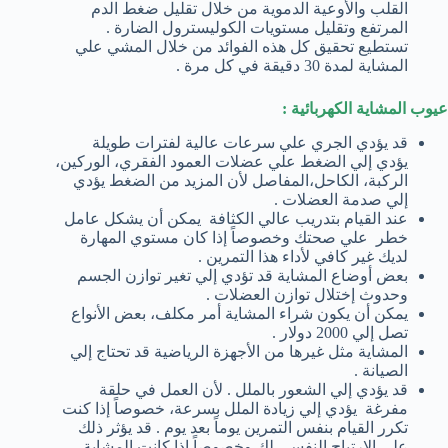
القلب والأوعية الدموية من خلال تقليل ضغط الدم
المرتفع وتقليل مستويات الكوليسترول الضارة .
تستطيع تحقيق كل هذه الفوائد من خلال المشي علي
المشاية لمدة 30 دقيقة في كل مرة .
عيوب المشاية الكهربائية :
قد يؤدي الجري علي سرعات عالية لفترات طويلة
يؤدي إلي الضغط علي عضلات العمود الفقري، الوركين،
الركبة، الكاحل،المفاصل لأن المزيد من الضغط يؤدي
إلي صدمة العضلات .
عند القيام بتدريب عالي الكثافة يمكن أن يشكل عامل
خطر علي صحتك وخصوصاً إذا كان مستوي المهارة
لديك غير كافي لأداء هذا التمرين .
بعض أوضاع المشاية قد تؤدي إلي تغير توازن الجسم
وحدوث إختلال توازن العضلات .
يمكن أن يكون شراء المشاية أمر مكلف، بعض الأنواع
تصل إلي 2000 دولار .
المشاية مثل غيرها من الأجهزة الرياضية قد تحتاج إلي
الصيانة .
قد يؤدي إلي الشعور بالملل . لأن العمل في حلقة
مفرغة يؤدي إلي زيادة الملل بسرعة، خصوصاً إذا كنت
تكرر القيام بنفس التمرين يوماً بعد يوم . قد يؤثر ذلك
علي الإرتياح النفسي لك وخصوصاً إذا كانت المشاية