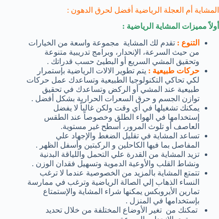
المشاية أم العجلة الرياضية أفضل لحرق الدهون :
أولاً مميزات المشاية الرياضية :
التنوع :
تقدم لك المشاية مجموعة واسعة من الخيارات
من حيث السرعة، الإنحدار، وبرامج تدريبية متنوعة
وتحقيق المشي السريع أو البطيئ حسب قدراتك .
حركات طبيعية :
يتم تطوير الالات الرياضية بإستمرار
لكي تحاكي التكنولوجيا الطبيعية وتساعدك عمل حركات
طبيعية عند المشي أو الركض وتساعدك في تحقيق
توازن الجسم و حرق السعرات الحرارية بشكل أفضل .
يمكنك تشغيلها في أي وقت ولكن غالباً لا يفضل
إستخدامها في الهواء الطلق وخصوصاً عند الطقس
العاصف أو تلوث المرور، أسطح غير مستوية.
تساعد المشاية في تقليل الضغط والإجهاد علي
المفاصل بما فيها الكاحلين و الركبتين وأسفل الظهر .
تزيد المشاية من القدرة علي التحمل واللياقة البدنية
ونشاط القلب والأوعية الدموية وتسهيل فقدان الوزن .
تتمتع المشاية بالمزيد من الخصوصية عندما لا ترغب
النساء الذهاب إلي الصالة الرياضية وترغب في ممارسة
تمارين الأيروبكس يمكنها شراء المشاية والإستمتاع
بإستخدامها في المنزل .
تمكنك من تغير الأوضاع المختلفة من خلال تحديد