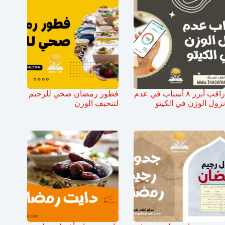
راقب أبرز ٨ أسباب في عدم
فطور رمضان صحي للرجيم
نزول الوزن في الكيتو
لتنحيف الوزن