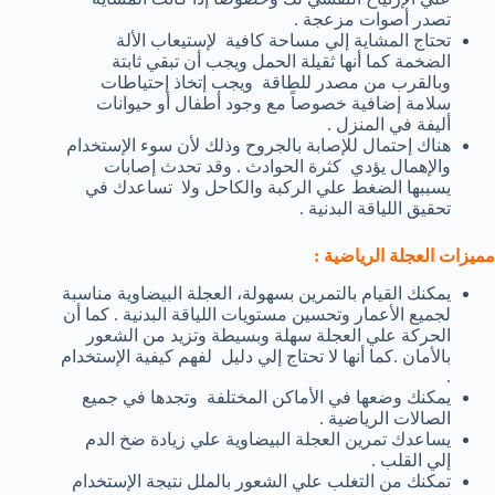
تصدر أصوات مزعجة .
تحتاج المشاية إلي مساحة كافية لإستيعاب الألة
الضخمة كما أنها ثقيلة الحمل ويجب أن تبقي ثابتة
وبالقرب من مصدر للطاقة ويجب إتخاذ إحتياطات
سلامة إضافية خصوصاً مع وجود أطفال أو حيوانات
أليفة في المنزل .
هناك إحتمال للإصابة بالجروح وذلك لأن سوء الإستخدام
والإهمال يؤدي كثرة الحوادث . وقد تحدث إصابات
يسببها الضغط علي الركبة والكاحل ولا تساعدك في
تحقيق اللياقة البدنية .
مميزات العجلة الرياضية :
يمكنك القيام بالتمرين بسهولة، العجلة البيضاوية مناسبة
لجميع الأعمار وتحسين مستويات اللياقة البدنية . كما أن
الحركة علي العجلة سهلة وبسيطة وتزيد من الشعور
بالأمان .كما أنها لا تحتاج إلي دليل لفهم كيفية الإستخدام
.
يمكنك وضعها في الأماكن المختلفة وتجدها في جميع
الصالات الرياضية .
يساعدك تمرين العجلة البيضاوية علي زيادة ضخ الدم
إلي القلب .
تمكنك من التغلب علي الشعور بالملل نتيجة الإستخدام