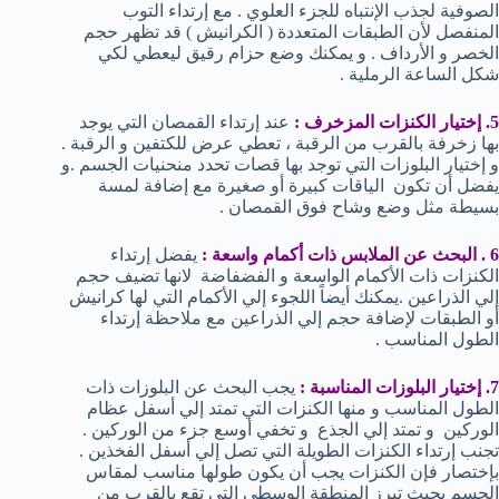
الصوفية لجذب الإنتباه للجزء العلوي . مع إرتداء التوب
المنفصل لأن الطبقات المتعددة ( الكرانيش ) قد تظهر حجم
الخصر و الأرداف . و يمكنك وضع حزام رقيق ليعطي لكي
شكل الساعة الرملية .
5. إختيار الكنزات المزخرف :
عند إرتداء القمصان التي يوجد
بها زخرفة بالقرب من الرقبة ، تعطي عرض للكتفين و الرقبة .
و إختيار البلوزات التي توجد بها قصات تحدد منحنيات الجسم .و
يفضل أن تكون الياقات كبيرة أو صغيرة مع إضافة لمسة
بسيطة مثل وضع وشاح فوق القمصان .
6 . البحث عن الملابس ذات أكمام واسعة :
يفضل إرتداء
الكنزات ذات الأكمام الواسعة و الفضفاضة لانها تضيف حجم
إلي الذراعين .يمكنك أيضاً اللجوء إلي الأكمام التي لها كرانيش
أو الطبقات لإضافة حجم إلي الذراعين مع ملاحظة إرتداء
الطول المناسب .
7. إختيار البلوزات المناسبة :
يجب البحث عن البلوزات ذات
الطول المناسب و منها الكنزات التي تمتد إلي أسفل عظام
الوركين و تمتد إلي الجذع و تخفي أوسع جزء من الوركين .
تجنب إرتداء الكنزات الطويلة التي تصل إلي أسفل الفخذين .
بإختصار فإن الكنزات يجب أن يكون طولها مناسب لمقاس
الجسم بحيث تبرز المنطقة الوسطي التي تقع بالقرب من