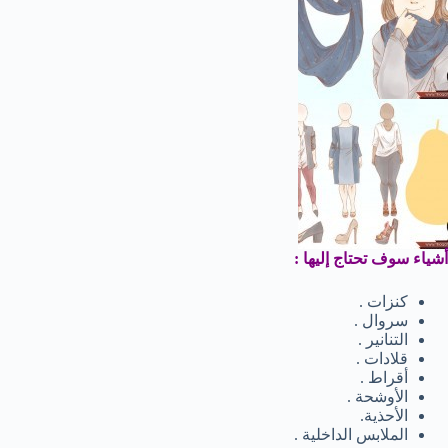
أشياء سوف تحتاج إليها :
كنزات .
سروال .
التنانير .
قلادات .
أقراط .
الأوشحة .
الأحذية.
الملابس الداخلية .