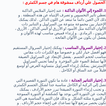
الحصول علي أرداف ممشوقة هام في جسم الكمثري :
1. اللجوء إلي الألوان الداكنة :
عند إختيار الملابس الداكنة
تعطي تأثير التخسيس و تصرف الإنتباه عن هذه المنطقة . و
ذلك لأن العين دائماً ما تبتعد عن اللون الداكن . لذلك يمكنك
الإختيار بين مجموعة متنوعة من السراويل و التنانير ذات
الألوان الداكنة مثل الأسود او الأزرق أو البني الداكن ، الأزرق ،
الزيتون ، الرمادي . و إرتداء قميص مناسب لهذه الألوان و
يفضل أن يكون من الألوان الفاتحة .
2. إختيار السروال المناسب :
يمكنك إختيار السروال المستقيم
فهو أفضل خيار لكي و خصوصاً مع الكنزات ذات مقاس
مناسب لحجم الجسم . يفضل الإبتعاد عن السراويل الضيقة
لأنها تسلط الضوء علي المؤخرة و أيضاً تجنبي السراويل
الإسترتش .يمكنك إرتداء السراويل متساوية العرض أو أوسع
قليلاً من عند الساق أو الكاحل .
3. إختيار التنانير الجذابة :
عادة ما تكون التنورة القصيرة التي
تصل إلي الركبة أو الكاحل مناسبة جداً لشكل الجسم الكمثري
. و تجنب إرتداء التنورة الضيقةا تبرز حجم الأرادف ، يمكنك
البحث عن التنورة التي يوجد بها كشكشة أو التنورة المموجة
أو التنورة مثلثة الشكل .و بذلك فإن التنورة المناسبة هي التي
تكون بخصر مرتفع لأنها تساعدك في إخفاء حجم الأرداف . و