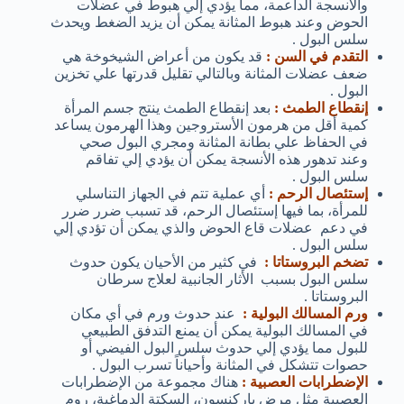
والأنسجة الداعمة، مما يؤدي إلي هبوط في عضلات
الحوض وعند هبوط المثانة يمكن أن يزيد الضغط ويحدث
سلس البول .
التقدم في السن :
قد يكون من أعراض الشيخوخة هي
ضعف عضلات المثانة وبالتالي تقليل قدرتها علي تخزين
البول .
إنقطاع الطمث :
بعد إنقطاع الطمث ينتج جسم المرأة
كمية أقل من هرمون الأستروجين وهذا الهرمون يساعد
في الحفاظ علي بطانة المثانة ومجري البول صحي
وعند تدهور هذه الأنسجة يمكن أن يؤدي إلي تفاقم
سلس البول .
إستئصال الرحم :
أي عملية تتم في الجهاز التناسلي
للمرأة، بما فيها إستئصال الرحم، قد تسبب ضرر ضرر
في دعم عضلات قاع الحوض والذي يمكن أن تؤدي إلي
سلس البول .
تضخم البروستاتا :
في كثير من الأحيان يكون حدوث
سلس البول بسبب الأثار الجانبية لعلاج سرطان
البروستاتا .
ورم المسالك البولية :
عند حدوث ورم في أي مكان
في المسالك البولية يمكن أن يمنع التدفق الطبيعي
للبول مما يؤدي إلي حدوث سلس البول الفيضي أو
حصوات تتشكل في المثانة وأحياناً تسرب البول .
الإضطرابات العصبية :
هناك مجموعة من الإضطرابات
العصبية مثل مرض باركنسون، السكتة الدماغية، روم