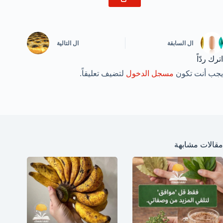
ال
السابقة
ال
التالية
اترك ردّاً
يجب أنت تكون
مسجل الدخول
لتضيف تعليقاً.
مقالات مشابهة