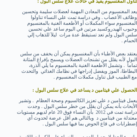
تناول المغنسيوم يفيد في حالات علاج سلس البول :
يعد المغنسيوم من المعادن المهمة لعضلات سليمة وتحسين
وظائف الأعصاب . وفي دراسة تمت علي النساء تناولوا
المغنسيوم سواء المكملات أو الأطعمة الغنية بالمغنسيوم
وحبوب الهيدروكسيد مرتين في اليوم ساعد علي تحسين
سلس البول ولم تعد تستيقظ عدة مرات ليلاَ للذهاب إلي
الحمام .
يعتقد بعض الأطباء بأن المغنسيوم يمكن أن يخفف من سلس
البول لأنه يقلل من تشنجات العضلات ويسمح بإفراغ المثانة
تماماً . وتشمل الأطعمة الغنية بالمغنسيوم ما يلي الذرة،
البطاطا، الموز ويفضل إدراجها في نظامك الغذائي والتحدث
مع الطبيب قبل تناول مكملات المغنسيوم .
الحصول علي فيتامين د يساعد في
علاج سلس البول :
يعمل فيتامين د علي تعزيز الكالسيوم وصحة العظام . وتشير
الأبحاث بأنه يمكن أن يقلل من خطر سلس البول . وجدت
دراسة تمت في 2012 بأن النساء فوق 20 عام لديهم مستويات
معتدلة من فيتامين د وبالتالي هم أقل عرضة لحدوث أي
إضطرابات في قاع الحوض بما فيها سلس البول .
ولسوء الحظ لا يحصل العديد من النساء علي الكميات اللازمة