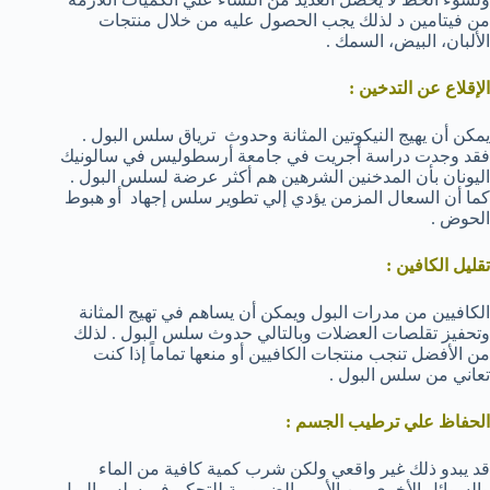
من فيتامين د لذلك يجب الحصول عليه من خلال منتجات
الألبان، البيض، السمك .
الإقلاع عن التدخين :
يمكن أن يهيج النيكوتين المثانة وحدوث ترياق سلس البول .
فقد وجدت دراسة أجريت في جامعة أرسطوليس في سالونيك
اليونان بأن المدخنين الشرهين هم أكثر عرضة لسلس البول .
كما أن السعال المزمن يؤدي إلي تطوير سلس إجهاد أو هبوط
الحوض .
تقليل الكافين :
الكافيين من مدرات البول ويمكن أن يساهم في تهيج المثانة
وتحفيز تقلصات العضلات وبالتالي حدوث سلس البول . لذلك
من الأفضل تنجب منتجات الكافيين أو منعها تماماً إذا كنت
تعاني من سلس البول .
الحفاظ علي ترطيب الجسم :
قد يبدو ذلك غير واقعي ولكن شرب كمية كافية من الماء
والسوائل الأخري من الأمور الضرورية للتحكم في سلس البول