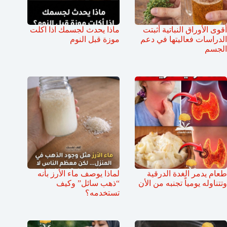
أقوى الأوراق النباتية أثبتت
ماذا يحدث لجسمك اذا اكلت
الدراسات فعاليتها في دعم
موزة قبل النوم
الجسم
طعام يدمر الغدة الدرقية
لماذا يوصف ماء الأرز بأنه
وتتناوله يومياً تجنبه من الأن
“ذهب سائل” وكيف
تستخدمه؟