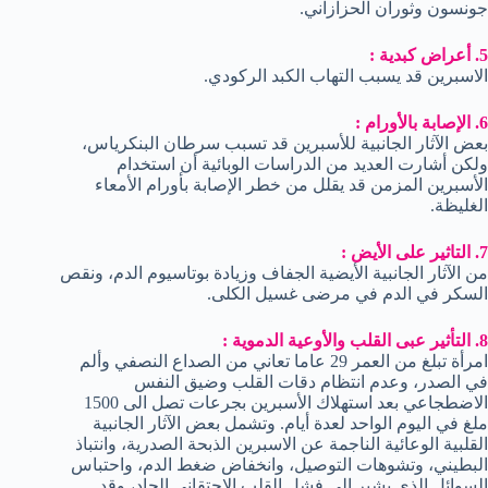
جونسون وثوران الحزازاني.
5. أعراض كبدية :
الاسبرين قد يسبب التهاب الكبد الركودي.
6. الإصابة بالأورام :
بعض الآثار الجانبية للأسبرين قد تسبب سرطان البنكرياس،
ولكن أشارت العديد من الدراسات الوبائية أن استخدام
الأسبرين المزمن قد يقلل من خطر الإصابة بأورام الأمعاء
الغليظة.
7. التاثير على الأيض :
من الآثار الجانبية الأيضية الجفاف وزيادة بوتاسيوم الدم، ونقص
السكر في الدم في مرضى غسيل الكلى.
8. التأثير عبى القلب والأوعية الدموية :
امرأة تبلغ من العمر 29 عاما تعاني من الصداع النصفي وألم
في الصدر، وعدم انتظام دقات القلب وضيق النفس
الاضطجاعي بعد استهلاك الأسبرين بجرعات تصل الى 1500
ملغ في اليوم الواحد لعدة أيام. وتشمل بعض الآثار الجانبية
القلبية الوعائية الناجمة عن الاسبرين الذبحة الصدرية، وانتباذ
البطيني، وتشوهات التوصيل، وانخفاض ضغط الدم، واحتباس
السوائل الذي يشير الى فشل القلب الاحتقاني الحاد، وقد