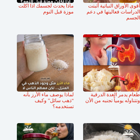
أقوى الأوراق النباتية أثبتت
ماذا يحدث لجسمك اذا اكلت
الدراسات فعاليتها في دعم
موزة قبل النوم
الجسم
طعام يدمر الغدة الدرقية
لماذا يوصف ماء الأرز بأنه
وتتناوله يومياً تجنبه من الأن
“ذهب سائل” وكيف
تستخدمه؟