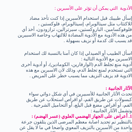
الأدوية التي يمكن أن تؤثر على الأسبرين :
إسأل طبيبك قبل استخدام الأسبرين إذا كنت تأخذ مضاد
للاكتئاب مثل سيتالوبرام، إسيتالوبرام، فلوكستين ،
فلوفوكسامين، الباروكستين، سيرترالين، ترازودون، أخذ أي
من هذه الأدوية مع الأدوية المضادة للالتهاب وخاصة الاسبيرين
قد يسبب لك كدمة أو نزيف بسهولة .
اسأل الطبيب أو الصيدلي إذا كان آمنا بالنسبة لك استخدام
الاسبرين مع الأدوية التالية :
أدوية منع تجلط الدم (الوارفارين، الكومادين)، أو أدوية أخرى
التي تستخدم لمنع تجلط الدم، وذلك لان الاسبرين مع هذه
الادوية قد يزيف النزيف مما يسبب خطر على المريض .
الآثار الجانبية :
تحدث الأثار الجانبية للأسبيرين في أي شكل دوائي سواء
كبسولات عن طريق الفم، او اقراص استحلاب عن طريق
الفم، أو أقراص مضغ قبل البلع، أو التحاميل الشرجية .
وتشمل الآثار الجانبية :
1. أعراض على الجهاز الهضمي العلوي (عسر الهضم) :
بالتنظير تم تحديد اصابة معظم المرضى الذين يتلقون جرعة
واحدة من الأسبرين بالنزيف المعوي واضحا في ما لا يقل عن