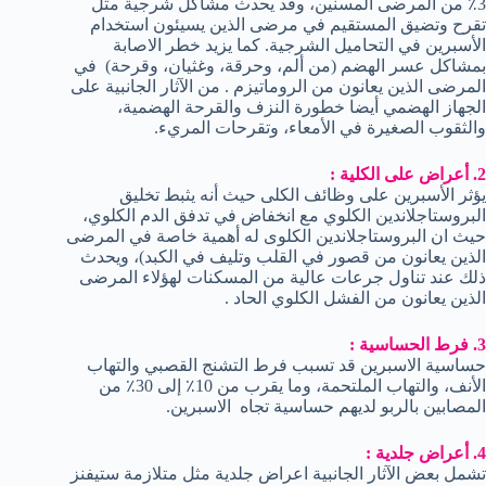
3٪ من المرضى المسنين، وقد يحدث مشاكل شرجية مثل
تقرح وتضيق المستقيم في مرضى الذين يسيئون استخدام
الأسبرين في التحاميل الشرجية. كما يزيد خطر الاصابة
بمشاكل عسر الهضم (من ألم، وحرقة، وغثيان، وقرحة) في
المرضى الذين يعانون من الروماتيزم . من الآثار الجانبية على
الجهاز الهضمي أيضا خطورة النزف والقرحة الهضمية،
والثقوب الصغيرة في الأمعاء، وتقرحات المريء.
2. أعراض على الكلية :
يؤثر الأسبرين على وظائف الكلى حيث أنه يثبط تخليق
البروستاجلاندين الكلوي مع انخفاض في تدفق الدم الكلوي،
حيث ان البروستاجلاندين الكلوى له أهمية خاصة في المرضى
الذين يعانون من قصور في القلب وتليف في الكبد)، ويحدث
ذلك عند تناول جرعات عالية من المسكنات لهؤلاء المرضى
الذين يعانون من الفشل الكلوي الحاد .
3. فرط الحساسية :
حساسية الاسبرين قد تسبب فرط التشنج القصبي والتهاب
الأنف، والتهاب الملتحمة، وما يقرب من 10٪ إلى 30٪ من
المصابين بالربو لديهم حساسية تجاه الاسبرين.
4. أعراض جلدية :
تشمل بعض الآثار الجانبية اعراض جلدية مثل متلازمة ستيفنز