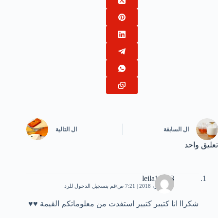
ال
السابقة
ال
التالية
تعليق واحد
leila19123
17 فبراير، 2018 | 7:21 ص
قم بتسجيل الدخول للرد
شكراا انا كتيير كتيير استفدت من معلوماتكم القيمة ♥♥