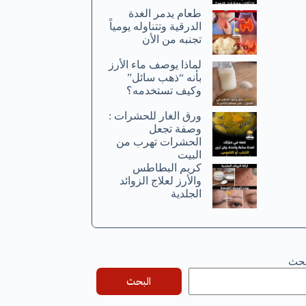
طعام يدمر الغدة
الدرقية وتتناوله يومياً
تجنبه من الأن
لماذا يوصف ماء الأرز
بأنه “ذهب سائل”
وكيف تستخدمه؟
ورق الغار للحشرات :
وصفة تجعل
الحشرات تهرب من
البيت
كريم البطاطس
والأرز لعلاج الزوائد
الجلدية
بحث
البحث