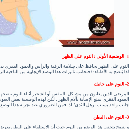
1- الوضعية الأولى : النوم على الظهر
النوم على الظهر يحافظ على سلامة الرقبة والرأس والعمود الفقري بد
لذا يَنصح به الأطباء 0 فبجانب تأثيرات هذا الوضع الإيجابية من الناحية الروحانية, فإنه يحافظ أيضًا على سلامة الرقبة والعمود الفقري
2- النوم على جانبك
المرضى الذين يعانون من مشاكل بالتنفس أو الشخير أثناء النوم ننصحهم
العمود الفقري يمنع الإصابة بآلام الظهر . لكن لهذه الوضعية بعض العي
جانب واحد يسبب ترهل الثدى؛ لذا فمن الضروري عند تجربة هذا الوضع ع
3- النوم على البطن
و ننصح بتجنب هذا الوضع من النوم حيث أن الاستلقاء على البطن يعر