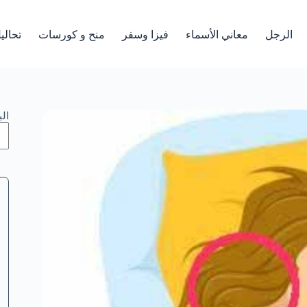
الرجل
معاني الأسماء
فيزا وسفر
منح و كورسات
تحالي
ال