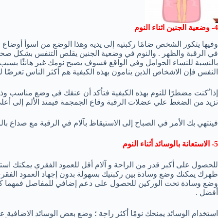
4- وضعية الجنين اثناء النوم
وفيها يتكور الشخص ضامًا ركبتيه إلى يديه وهذا الوضع من اسوأ أوضاع 
في الرقبة والظهر . والنوم في وضعية الجنين يقلص التنفس بشكل صحي
بالنسبة للنساء الحوامل وفي الواقع فسوف يصبح نومك غير هانئًا بسبب 
النفس فإن الاشخاص الذين ينامون بهذه الكيفية هم أكثر الناس تعرضًا 
إذا ُكنت مضطرًا للنوم بهذه الكيفية فتأكد أن عنقك في وضع مناسب وذل
تزيد من الضغط علي عضلات الرقبة وقاع الجمجمة فيمتد الألم إلى أعل
فينتهي بك الأمر في الصباح إلى الاستيقاظ بآلام في الرقبة مع صداع با
5- الاستعانة بالوسائد أثناء النوم
للحصول على أكبر قدر من الراحة و آلام أقل للعمود الفقري يمكنك استخد
ظهرك يمكنك وضع وسادة بين ركبتيك بسهولة بدون إجهاد العمود الفقري
وضع وسادة تحت الوركين للحصول على دعم إضافي للمفاصل فمهما كا
أفضل .
استخدام الوسائد يمنحك نومًا أكثر راحة ؛ وضع بعض الوسائد الاضافية عل