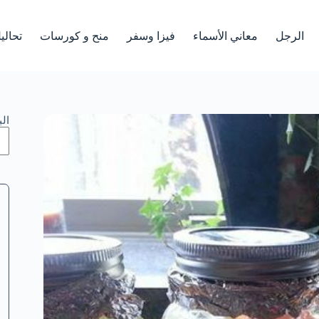
الرجل
معاني الأسماء
فيزا وسفر
منح و كورسات
تحالي
ال