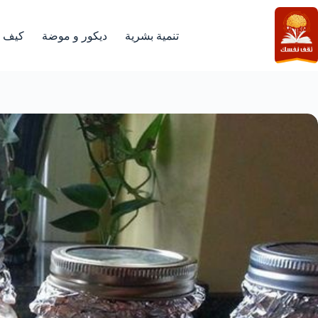
لتجاوز
لى
لمحتوى
تنمية بشرية
ديكور و موضة
كيف