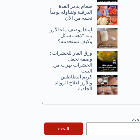
طعام يدمر الغدة
الدرقية وتتناوله يومياً
تجنبه من الأن
لماذا يوصف ماء الأرز
بأنه “ذهب سائل”
وكيف تستخدمه؟
ورق الغار للحشرات :
وصفة تجعل
الحشرات تهرب من
البيت
كريم البطاطس
والأرز لعلاج الزوائد
الجلدية
بحث
البحث