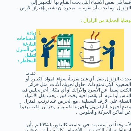
فيما يلي بعض الأشياء التي يجب القيام بها للتجهيز إلي
الزلزال وما يجب أن تقوم به بمجرد أن تشعر بإهتزاز الأرض .
وصايا الحماية من الزلزال :
زيادة
المساحات
الفارغة
في المنزل
لتقليل
المخاطر :
عندما
يحدث الزلزال ينقل أي شئ تقريباً، سواء المواد الكبيرة أو
الصغيرة لكي تمنع ذلك، حاول تحريك الأثاث مثل خزائن
الكتب بعيداً عن الأسرة والأرائك أو أي مكان أخر يجلس فيه
الناس أو النوم أو يقضوا فيه وقت كبير . يجب نقل الأشياء
الثقيلة علي الأرف السفلية . مع الحرص عند ترتيب المنزل
وضع أجهزة التليفزيون وأجهزة الكمبيوتر وخزائن الكتب بعيداً
عن أماكن الحركة والجلوس .
لأنه وفقاً لدراسة تمت في جامعة كاليفورنيا 1994 م بأن
إسقاط خزائن الكتب علي الأشخاص كان سبباً في 55% من