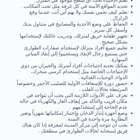
تعلم الإختباء تحت أي سطح موجود في المنزل .
تحديد المواقع الأمنة في كل غرفة مثل تحت المكاتب .
تعلم كيف تحمي نفسك ولا يهم أين أنت عندما وقع
الزلزال .
الحفاظ علي وضع الأحذية والمصابيح في متناول يديك
وأسفل كل سرير .
تجهيز طفاية حريق لمنزلك، وتدريب عائلتك لإستخدامها
بشكل صحيح .
تعليم جميع أفراد منزلك لإستخدام صفارات الطوارئ
حتي يستمع رجال الإنقاذ ويستجيبوا إلي إنقاذ المباني
المنهارة .
يمكنك تحديد إحتياجات أفراد أسرتك والجيران من ذوي
الإحتياجات الخاصة مثل إستخدام كرسي متحرك،
الدواء، الوجبات الغذائية .
حضور دورة للإسعافات الأولية للصليب الأحمر وخصوصاً
المرتبطة بحالات القلب .
تعرف علي الأدوات اللازمة التي يجب أن تتواجد في
مكان قريب والتأكد من إيقاف الغاز والكهرباء في حالة
عدم الحاجة إلي إستخدامهم .
وضع أجهزة إنذار الدخان وإختبار إمكانياتها شهرياً وتغير
البطارية مرة واحدة في السنة .
يجب أن تتوجه إلي مركز المدينة لمعرفة إذا كان هناك
فريق إستجابة لحالات الطوارئ في منطقتك .