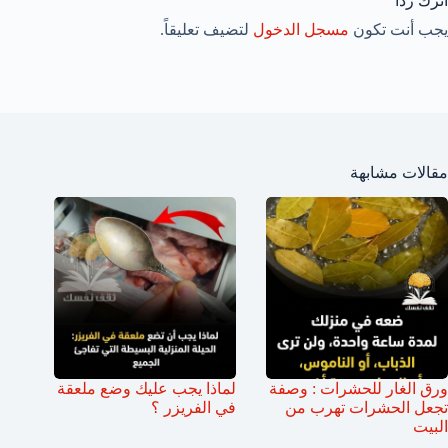
اترك ردّاً
يجب أنت تكون
مسجل الدخول
لتضيف تعليقاً.
مقالات مشابهة
ورق الغار للحشرات : وصفة
لماذا يجب عليك وضع ملعقة
تجعل الحشرات تهرب من
في الفريزر ؟
البيت