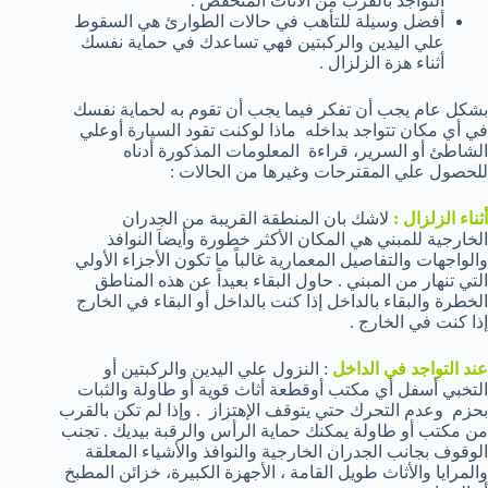
التواجد بالقرب من الأثاث المنخفض .
أفضل وسيلة للتأهب في حالات الطوارئ هي السقوط
علي اليدين والركبتين فهي تساعدك في حماية نفسك
أثناء هزة الزلزال .
بشكل عام يجب أن تفكر فيما يجب أن تقوم به لحماية نفسك
في أي مكان تتواجد بداخله ماذا لوكنت تقود السيارة أوعلي
الشاطئ أو السرير، قراءة المعلومات المذكورة أدناه
للحصول علي المقترحات وغيرها من الحالات :
أثناء الزلزال :
لاشك بان المنطقة القريبة من الجدران
الخارجية للمبني هي المكان الأكثر خطورة وأيضاَ النوافذ
والواجهات والتفاصيل المعمارية غالباً ما تكون الأجزاء الأولي
التي تنهار من المبني . حاول البقاء بعيداً عن هذه المناطق
الخطرة والبقاء بالداخل إذا كنت بالداخل أو البقاء في الخارج
إذا كنت في الخارج .
عند التواجد في الداخل
: النزول علي اليدين والركبتين أو
التخبي أسفل أي مكتب أوقطعة أثاث قوية أو طاولة والثبات
بحزم وعدم التحرك حتي يتوقف الإهتزاز . وإذا لم تكن بالقرب
من مكتب أو طاولة يمكنك حماية الرأس والرقبة بيديك . تجنب
الوقوف بجانب الجدران الخارجية والنوافذ والأشياء المعلقة
والمرايا والأثاث طويل القامة ، الأجهزة الكبيرة، خزائن المطبخ