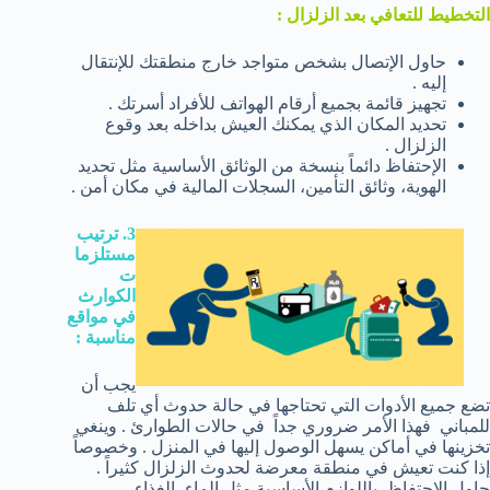
التخطيط للتعافي بعد الزلزال :
حاول الإتصال بشخص متواجد خارج منطقتك للإنتقال
إليه .
تجهيز قائمة بجميع أرقام الهواتف للأفراد أسرتك .
تحديد المكان الذي يمكنك العيش بداخله بعد وقوع
الزلزال .
الإحتفاظ دائماً بنسخة من الوثائق الأساسية مثل تحديد
الهوية، وثائق التأمين، السجلات المالية في مكان أمن .
3. ترتيب
مستلزما
ت
الكوارث
في مواقع
مناسبة :
يجب أن
تضع جميع الأدوات التي تحتاجها في حالة حدوث أي تلف
للمباني فهذا الأمر ضروري جداً في حالات الطوارئ . وينغي
تخزينها في أماكن يسهل الوصول إليها في المنزل . وخصوصاً
إذا كنت تعيش في منطقة معرضة لحدوث الزلزال كثيراً .
حاول الإحتفاظ باللوازم الأساسية مثل الماء، الغذاء،