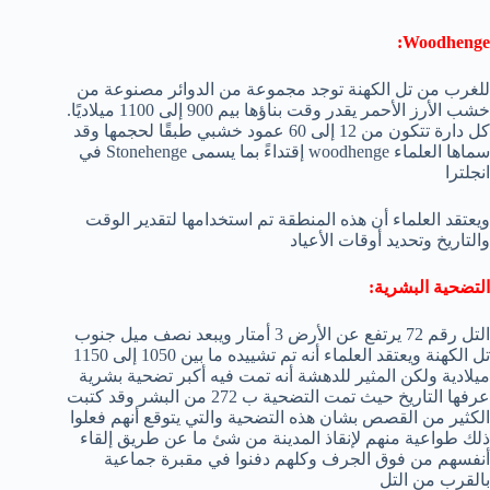
Woodhenge:
للغرب من تل الكهنة توجد مجموعة من الدوائر مصنوعة من
خشب الأرز الأحمر يقدر وقت بناؤها بيم 900 إلى 1100 ميلاديًا.
كل دارة تتكون من 12 إلى 60 عمود خشبي طبقًا لحجمها وقد
سماها العلماء woodhenge إقتداءً بما يسمى Stonehenge في
انجلترا
ويعتقد العلماء أن هذه المنطقة تم استخدامها لتقدير الوقت
والتاريخ وتحديد أوقات الأعياد
التضحية البشرية:
التل رقم 72 يرتفع عن الأرض 3 أمتار ويبعد نصف ميل جنوب
تل الكهنة ويعتقد العلماء أنه تم تشييده ما بين 1050 إلى 1150
ميلادية ولكن المثير للدهشة أنه تمت فيه أكبر تضحية بشرية
عرفها التاريخ حيث تمت التضحية ب 272 من البشر وقد كتبت
الكثير من القصص بشان هذه التضحية والتي يتوقع أنهم فعلوا
ذلك طواعية منهم لإنقاذ المدينة من شئ ما عن طريق إلقاء
أنفسهم من فوق الجرف وكلهم دفنوا في مقبرة جماعية
بالقرب من التل