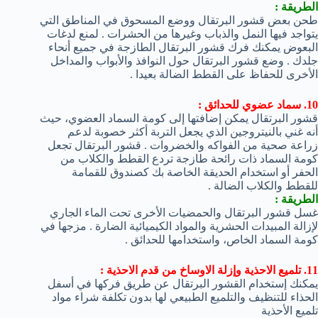
الطريقة :
طحن بعض قشور البرتقال ووضع المسحوق في المناطق التي
يتواجد فيها النمل والذباب وغيرها من الحشرات . لمنع لدغات
البعوض يمكنك فرك قشور البرتقال الطازجة في جميع أنحاء
جلدك . وضع قشور البرتقال حول النوافذ والأبواب والمداخل
الأخرى للحفاظ على القطط الضالة بعيدا .
10. سماد عضوي للحدائق :
قشور البرتقال يمكن إضافتها إلى كومة السماد العضوي، حيث
أنه غني بالنيتروجين الذي يجعل التربة أكثر خصوبة لدعم
زراعة صحية من الفواكه والخضروات . قشور البرتقال تجعل
كومة السماد ذات رائحة طازجة تردع القطط والكلاب من
الحفر أو استخدام الحديقة الخاصة بك كصندوق للقمامة
للقطط والكلاب الضالة .
الطريقة :
غسل قشور البرتقال والحمضيات الأخرى تحت الماء الجاري
لإزالة المبيدات الحشرية والمواد الكيميائية الضارة . مزجها في
كومة السماد الخاص، واستخدامها للحدائق .
11. تلميع الاحذية وإزلة الاوساخ من قدم الاحذية :
يمكنك إستخدام القشور البرتقال عن طريق فركها في أسفل
الحذاء للتنظيف والتلميع الطبيعي لها بدون تكلفة شراء مواد
تلميع الأحذية