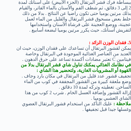
ببساطة فرك قشر البرتقال (الجزء الأبيض) على أسنانك لمدة
2 إلى 3 دقائق، ثم شطف الفم والأسنان بالماء الفاتر، والقيام
بذلك مرتين يوميا حتى تكون راضيا عن النتائج . بدلا من ذلك
خلط بعض مسحوق قشر البرتقال والقليل من الماء لعمل
عجينة، ووضع العجينة على فرشاة الأسنان واستخدامها
لتفريش أسنانك، حيث يكرر مرتين يوميا لبضعة أسابيع .
5. فقدان الوزن الزائد :
يمكن لقشور البرتقال أن تساعدك على فقدان الوزن، حيث ان
العديد من العناصر الغذائية الموجودة في البرتقال وخاصة
فيتامين C تعتبر مضادات أكسدة تساعد على حرق الدهون .
في نظامك الغذائي يمكنك تناول شاي قشر البرتقال بدلا من
القهوة أو المشروبات الغازية، ولتحضير هذا الشاي :
تجفيف قشور عدد قليل من البرتقال في مكان بارد وجاف .
وضع ملعقة كبيرة من القشور المجففة في كوب من الماء
الساخن. تغطيته وتركه لمدة 10 دقائق .
إزالة القشور وإضافة العسل الخام . شرب 2 كوب من هذا
الشاي العشبي يوميا .
ملاحظة :
عليك التأكد من استخدام قشور البرتقال العضوي
وغسلها جيدا قبل تجفيفها .