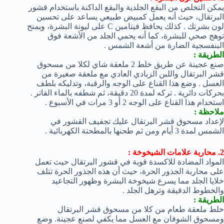
يمكن التخلص من البقع الجلدية والبقع الداكنة باستخدام قشور
البرتقال، حيث أنه يعمل كمبيض طبيعي يساعد على تحسين
لون بشرتك . كذلك يحافظ فيتامين C على ليونة البشرة، ويمنح
توهج صحي للبشرة، كما أنه يحمي الجلد من الأشعة فوق
البنفسجية الضارة من أشعة الشمس .
الطريقة :
صنع عجينة عن طريق خلط 2 ملعقة شاي لكلا من مسحوق
قشر البرتقال واللبن الزبادي العادي مع ملعقة صغيرة من
العسل . وضع هذا القناع على الوجه والرقبة، وتدليكه بلطف
بحركات دائرية . تركه لمدة 20 دقيقة، ثم شطفه بالماء الفاتر .
استخدام هذا القناع على الوجه 2 أو 3 مرات في الأسبوع .
ملاحظة :
لإعداد مسحوق قشر البرتقال عليك تجفيف القشور في
الشمس لمدة 3 أيام ومن ثم طحنها بالمطحنة الكهربائية .
2. محاربة علامات الشيخوخة :
المواد المضادة للاكسدة قوية في قشور البرتقال حيث تعمل
على محاربة الجذور الحرة، حيث أن هذه الجذور الحرة تتلف
خلايا الجلد مما يسرع شيخوخة البشرة وظهور التجاعيد
والخطوط الدقيقة وترهل الجلد .
الطريقة :
خلط ملعقة طعام من كلا من مسحوق قشر البرتقال
ومسحوق الشوفان مع العسل مما يكفي لصنع عجينة. وضع