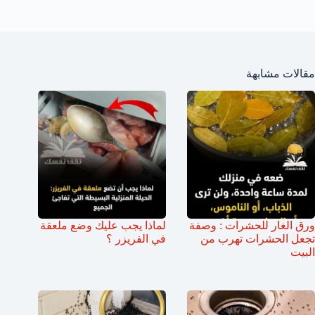
مقالات مشابهة
ورق الغار للحشرات : وصفة
لماذا يجب عليك وضع ملعقة
تجعل الحشرات تهرب من
في الفريزر ؟
البيت