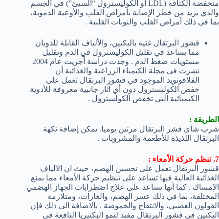
منخفضة الكثافة (LDL أو الكوليسترول “السيئ”) في الجسم
والذي يزيد من خطر الإصابة بأمراض القلب والأوعية الدموية،
بما في ذلك أمراض القلب والنوبات القلبية .
قشور البرتقال غنية بالبكتين، والألياف القابلة للذوبان
مما يساعد في تقليل الكوليسترول في الدم وتقليل
مستويات ضغط الدم . وجدت دراسة أجريت عام 2004
نشرت في مجلة الكيمياء الزراعية والغذائية أن
الفلافونويد الموجود في قشور البرتقال تعمل على
خفض الكوليسترول دون أي آثار جانبية معروفة للأدوية
الكيميائية التي تخفض الكولسترول .
الطريقة :
شرب شاي قشر البرتقال مرتين يوميا. يمكن إضافة نكهة
البرتقال اللذيذة للأطعمة والمشروبات .
7. تنظم حركة الأمعاء :
قشور البرتقال تعمل على تحسين الهضم، حيث ان الألياف
الغذائية العالية فيها تساعد على تنظيم حركة الأمعاء مما يمنع
الإمساك . كما أنها تساعد على علاج اضطرابات الجهاز الهضمي
المختلفة، بما في ذلك عسر الهضم، والغازات، ومتلازمة
القولون العصبي، والانتفاخ والحموضة . بالاضافة الى ذلك فإن
البكتين في قشور البرتقال مفيد لنمو البكتيريا النافعة في