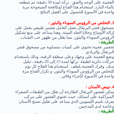
العجينة على الوجه والعنق . تركه لمدة 30 دقيقة، ثم شطفه
بالماء البارد. استخدام هذا القناع لمكافحة الشيخوخة مرة
واحدة في الأسبوع للحصول على أفضل النتائج .
3. التخلص من الرؤوس السوداء والبثور :
مسحوق قشر البرتقال يعمل كعامل تقشير طبيعي يعمل على
إزالة الأوساخ وخلايا الجلد الميتة، وهذا يساعد على منع تشكيل
الرؤوس السوداء والبثور، مما يقلل من ظهور حب الشباب .
الطريقة :
تحضير عجينة تحتوي على كميات متساوية من مسحوق قشر
البرتقال والزبادي.
وضع العجينة على وجهك وعلى منطقة الرقبة، وذلك باستخدام
حركات دائرية لطيفة تركها لمدة 15 إلى 20 دقيقة . تبليل
يديك، وفرك العجينة بلطف . استخدام هذا العلاج كل يوم
للتخلص من الرؤوس السوداء والبثور، و تكرار القناع مرة
واحدة في الأسبوع كإجراء وقائي .
4. تبيض الأسنان :
يمكن لقشور البرتقال الطازجة أن تقلل من الطبقات الصفراء
المتراكمة على أسنانك، حيث تحتوي القشور على مركب
يعرف باسم الليمونين الذي يساعد على تقليل تصبخ الأسنان
وخاصة لدى المدخنين .
الطريقة :