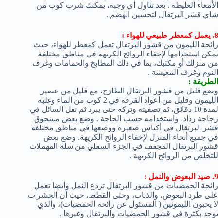
الأمعاء الغليظة . بعد تناول أي وجبة، يمكنك شرب كوب من
شاي قشر البرتقال لتحسين الهضم .
8. يعمل كمعطر طبيعي للهواء :
رائحة الليمون من قشور البرتقال تعمل كمعطر للهواء، حيث
يمكن استخدامها لإخفاء الروائح الكريهة في مناطق مختلفة
من منزلك أو مكتبك، بما في ذلك المطابخ والحمامات وغرف
النوم وغرف المعيشة .
الطريقة :
وضع قليل من قشور البرتقال الطازج، مع قليل من عصير
الليمون وقليل من أعواد القرفة في 2 كوب من الماء وغليه
لمدة 10 دقائق، ثم تصفيته وتركه حتى يبرد ثم نقل السائل في
زجاجة رذاذ، واستخدامه حسب الحاجة . وضع بعض مسحوق
قشر البرتقال في أكياس صغيرة ووضعها في مناطق مختلفة
في جميع أنحاء المنزل لإخفاء الروائح الكريهة. وضع بعض
قشور البرتقال المجفف في الجزء السفلي من سلة المهملات
للتخلص من الروائح الكريهة .
9. صيد البعوض والنمل :
رائحة الحمضيات من قشور البرتقال تردع النمل وأيضا تعمل
على طرد البعوض، والذباب، وحتى القطط، حيث أن الحشرات
لا يحبون الليمونين ( المسئول عن رائحة الحمضيات)، والذي
يوجد بكثرة في قشور الحمضيات والبرتقال وغيرها .