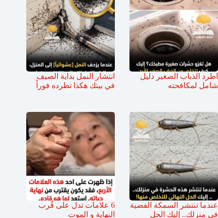
اطرد الذباب الصغير دليل
انتشار النمل بداية الصيف
شامل لمكافحته
في بيتك هكذا تطرده فوراً
عندما تنتشر السمكة الفضية
6 علامات تدل على قُرب
في منزلك.. إليك الحل
النهاية و الموت