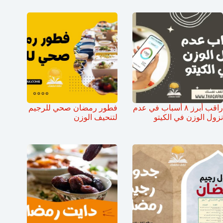
راقب أبرز ٨ أسباب في عدم
فطور رمضان صحي للرجيم
نزول الوزن في الكيتو
لتنحيف الوزن