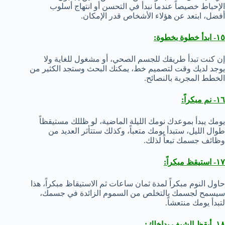
الإحباط خصيصاً عندما نبدأ في التحسن أو انتهاج أسلوب
أفضل، ابتعد عن هؤلاء الأشخاص قدر الإمكان.
١٥- ابدأ خطوة بخطوة:
إن كنت تبدأ طريقك للجسم الصحي، أو مشغول للغاية ولا
يوجد لديك وقت لتصميم خط، يمكنك البحث وستجد الكثير من
الخطط المجربة بالنصائح.
١٦- نم مبكراً:
يومك يبدأ بموعدك نومك الليلة الماضية، لو ظللك مستيقظاً
طوال الليل، ستبدأ يومك متعباً، وكذلك ستتأثر العديد من
وظائف جسمك تبعاً لذلك.
١٧- استيقظ مبكراً:
حاول النوم مبكراً لمدة ثمان ساعات ثم الاستيقاظ مبكراً، هذا
سيسمح لجسمك بالتخلص من السموم الزائدة في جسمك،
لتبدأ يومك منتعشاً.
١٨- أيقظ الشيف بداخلك: