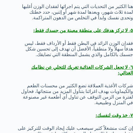
هنا الكثير من التحديات التي يتم اجرائها لفقدان الوزن أغلبها
لمدة ثلاث شهور، وبعدها لمدة شهر أو إثنين، حدد خطتك
وتحدى نفسك وابدأ في التخلص من الدهون المتراكمة.
٥- لا تركز هدفك على منطقة معينة من جسدك فقط:
فقدان الوزن الزائد في البطن فقط أو الأرداف فقط، ليس
هدفاً سهلاً ولا منطقياً، الأفضل أن تهدف إلى تحسين شكل
جسمك بالكامل والذي يشمل المنطقة التي تضايقك.
٦- لا تجعل الشركات الغذائية تغريك للتخلي عن نظامك
الغذائي:
شركات الأغذية العملاقة تضع الكثير من محسنات الطعم
والكيماويات بهدف اغرائنا بتناول المزيد من منتجاتها، فحاول
لفترة من الزمن التوقف عن تناول أي أطعمة غير مصنوعة
في المنزل وطبيعية.
٧- خذ وقت لنفسك:
إن كنت منشغلاً كثير سيصعب عليك إيجاد الوقت للتركيز على