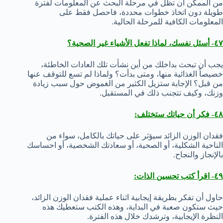
من الممكن أن تظل في مرحلة البحث عن المعلومات لفترة
طويلة دون اتخاذ خطوات محددة، فاحصل فقط على
المعلومات الكافية للمرحلة الحالية.
٤٧- أسئل نفسك، لماذا تفعل الأشياء غير الصحية؟
يجب أن تبحث بداخلك من أين نشأت تلك العادات الخاطئة،
خصيصاً الغذائية منها، ومتى بدأت؟ ولماذا لم تسع للتوقف عنها
من قبل؟ الإجابة ستزيل الكثير من الغموض حول سبب زيادة
وزنك، وكيف تتجنب ذلك في المستقبل.
٤٨- فكر أن حياتك ستختلف:
فقدان الوزن الزائد سيؤثر على حياتك بالكامل، سواء من
الناحية الشكلية، أو الصحية، أو سعادتك الشخصية، أو احساسك
بالإنجاز والنجاح.
٤٩- اقرأ كتب تحسين الذات:
حاول أن تفكر بطريقة إيجابية اثناء عملية فقدان الوزن الزائد،
حيث ستكون صعبة في البداية، وهذه الكتب ستعطيك هذه
النظرة الإيجابية، وترشدك خلال هذه الفترة.