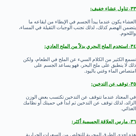
٣٣- تناول عشاء خفيف:
العشاء يكون عندما يبدأ الجسم في الإبطاء من ايقاعه ما
يتضمن الهضم كذلك، لذلك تجنب الوجبات الثقيلة في المساء،
واللحوم.
٣٤- استخدم الملح البحري بدلاً من الملح العادي:
نسمع الكثير من الكلام السيء عن الملح في الطعام، ولكن
ذلك لا ينطبق على ملح البحر، فهو يساعد الجسم على
امتصاص الماء وغني باليود.
٣٥- توقف عن التدخين:
في المعتاد عندما تتوقف عن التدخين تكتسب بعض الوزن
الزائد، لذلك توقف عن التدخين ثم ابدأ في حميتك أو نظامك
الغذائي.
٣٦- مارس العلاقة الحميمية أكثر:
هذه احدى الطرق المجربة للتخلص من السعرات الحرارية