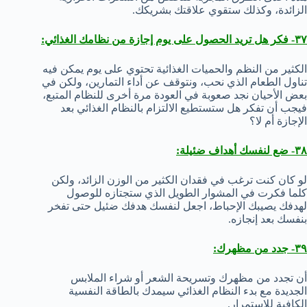
الزائدة، وكذلك ستقوي علاقتك بشريكك.
٣٧- فكر هل تريد الحصول على يوم إجازة من نظامك الغذائي:
الكثير من النظم والحميات الغذائية تحتوي على يوم يمكن فيه
تناول الطعام الذي نحب، ونتوقف عن أداء التمارين، ولكن في
بعض الأحيان نجد صعوبة في العودة مرة أخرى للنظام المتبع،
فيجب أن تفكر هل ستستطيع الالتزام بالنظام الغذائي بعد
الإجازة أم لا؟
٣٨- ضع لنفسك أهداف ضئيلة:
لو كان كنت ترغب في فقدان الكثير من الوزن الزائد، ولكن
كلما فكرت في المشوار الطويل الذي ستجتازه للوصول
لهدفك يصيبك الإحباط، اجعل لنفسك هدفك ضئيل حتى تفخر
بنفسك بعد إنجازه.
٣٩- جدد من مظهرك:
أن تجدد من مظهرك وتسريحة الشعر أو شراء الملابس
الجديدة مع بدء النظام الغذائي سيمدك بالطاقة النفسية
الكافية للاستمرار.