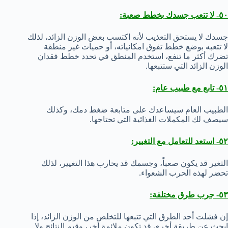
٥٠- لا تتعب جسدك بخطط صعبة:
جسدك لا يستحق التعذيب لأنه اكتسب بعض الوزن الزائد، لذلك
لا تتعبه بوضع خطط تفوق امكانياته، أو حميات غير منطقة
تضرك أكثر ما تنفع، استخدم المنطق في تحدد خطط فقدان
الوزن الزائد التي ستتبعها.
٥١- تابع مع طبيب عام:
الطبيب العام سيساعدك على متابعة ضغط دمك، وكذلك
سيصف لك المكملات الغذائية التي تحتاجها.
٥٢- استعد للتعامل مع التغيير:
التغير قد يكون صعباً، وجسمك قد يحارب هذا التغيير، لذلك
تحضر لهذه الحرب الشعواء.
٥٣- جرب طرق مختلفة:
إن فشلت أحد الطرق التي تتبعها للتخلص من الوزن الزائد، إذا
ابحث عن طريقة أخرى قد تكون ملائمة أخر، وقيم النتائج ولا