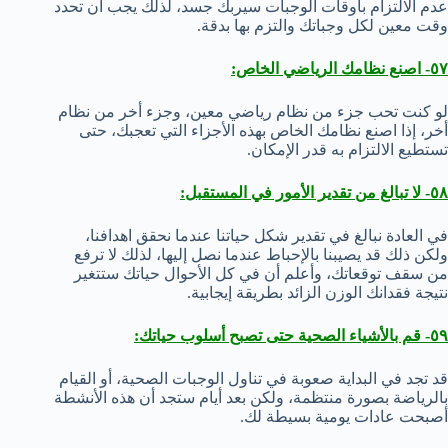
عدم الالتزام بأوقات الوجبات سيربك جسد، لذلك يجب أن تحدد
وقت معين لكل وجباتك والتزم بها بدقة.
٥٧- اصنع نظامك الرياضي الخاص:
لو كنت تحب جزء من نظام رياضي معين، وجزء أخر من نظام
أخر، إذا اصنع نظامك الخاص بهذه الأجزاء التي تعجبك، حتى
تستطيع الالتزام به قدر الإمكان.
٥٨- لا تبالغ من تقدير الأمور في المستقبل:
في العادة نبالغ في تقدير شكل حياتنا عندما نحقق اهدافنا،
ولكن ذلك قد يصيبنا بالإحباط عندما نصل إليها، لذلك لا ترفع
من سقف توقعاتك، وأعلم أن في كل الأحوال حياتك ستتغير
نتيجة فقدانك الوزن الزائد بطريقة إيجابية.
٥٩- قم بالأشياء الصحية حتى تصبح أسلوب حياتك:
قد تجد في البداية صعوبة في تناول الوجبات الصحية، أو القيام
بالرياضة بصورة منتظمة، ولكن بعد أيام ستجد أن هذه الأنشطة
أصبحت عادات يومية بسيطة لك.