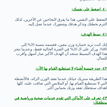
٤٠- اضغط على نفسك:
الضغط على النفس، هذا ما يفرق النجاحين عن الأخرين، لذلك
التزم بخطتك وتذكر هدفك وشعورك عندما تصل إليه.
٤١- بسط الهدف:
إنك كنت تريد خسارة وزن معين، فقسمه بنسبة 20% إلى
80%، وركز على الـ 20% في الفترة الحالية فقط، وعندما تنجز
هذا الهدف البسيط ستجد أن الهدف الأكبر صار أسهل وأقرب
للمنال.
٤٢- حدد خمسة أشياء لا تستطيع القيام بها الآن:
هذا الطريقة ستريك حياتك عندما تفقد الوزن الزائد، فالأنشطة
التي لا تستطيع القيام بها، أو الملابس التي ضاقت عليه، كلها
اهداف ستجعلك تفقد وزنك بحماس أكثر.
٤٣- تعرف على الأماكن التي تقدم خدمات صحية ورياضية في
منطقتك: