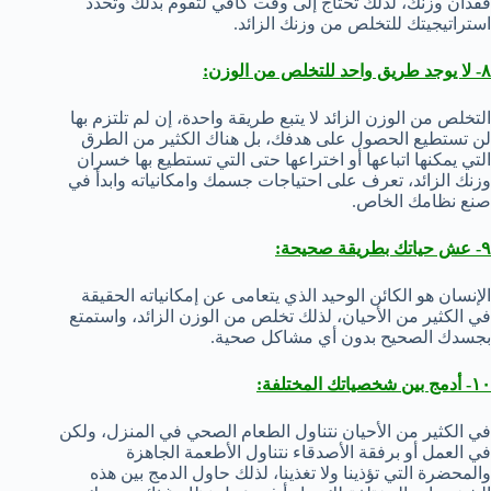
فقدان وزنك، لذلك تحتاج إلى وقت كافي لتقوم بذلك وتحدد
استراتيجيتك للتخلص من وزنك الزائد.
٨- لا يوجد طريق واحد للتخلص من الوزن:
التخلص من الوزن الزائد لا يتبع طريقة واحدة، إن لم تلتزم بها
لن تستطيع الحصول على هدفك، بل هناك الكثير من الطرق
التي يمكنها اتباعها أو اختراعها حتى التي تستطيع بها خسران
وزنك الزائد، تعرف على احتياجات جسمك وامكانياته وابدأ في
صنع نظامك الخاص.
٩- عش حياتك بطريقة صحيحة:
الإنسان هو الكائن الوحيد الذي يتعامى عن إمكانياته الحقيقة
في الكثير من الأحيان، لذلك تخلص من الوزن الزائد، واستمتع
بجسدك الصحيح بدون أي مشاكل صحية.
١٠- أدمج بين شخصياتك المختلفة:
في الكثير من الأحيان نتناول الطعام الصحي في المنزل، ولكن
في العمل أو برفقة الأصدقاء نتناول الأطعمة الجاهزة
والمحضرة التي تؤذينا ولا تغذينا، لذلك حاول الدمج بين هذه