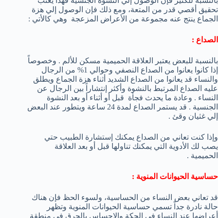
بالنسبة للكثير فإن الوصول إلي النشوة الجنسية فهذا يعنب
تحقيق أقصي قدر من المتعة، ومع ذلك فإن الوصول إلي هزة
الجماع ينتج عنه مجموعة من الأعراض المزعجة وهي كالأتي :
الصداع :
بالنسبة للبعض يعتبر العلاقة الحميمية مسكن للألم . وخصوصاً
إذا كانوا يعانوا من الصداع النصفي وحوالي 1% من الرجال
والنساء قد يعانوا من الصداع الشديد أثناء هزة الجماع ويطلق
عليه الصداع المرتبط بالنشوة وأكثر إنتشاراً بين الرجال عن
النساء . وعادة ما يحدث فجأة قبل أو أثناء أو بعد النشوة
الجنسية . قد يستمر الصداع لمدة 24 ساعة ويتطور عند البعض
إلي غثيان وقئ .
وإذا كنت تعاني من الصداع يمكنك إستشارة الطبيب حتي
يصب لك الأدوية التي يمكنك تناولها قبل أو بعد العلاقة
الحميمية .
حساسية الحيوانات المنوية :
قد تعاني بعض النساء من الحساسية، ولسوء الحظ فإن هناك
حالة نادرة جداً تسمي حساسية الحيوانات المنوية وتظهر
أعراضها عند النساء في الحكة والإحساس بالحرق في منطقة