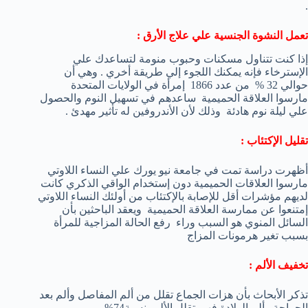
.
تعمل النشوة الجنسية علي علاج الأرق :
إذا كنت تتناول مسكنات وحبوب منومة لتساعدك علي
الإسترخاء فإنه يمكنك اللجوء إلي طريقة أخري . وهي أن
حوالي 32 % من عدد 1866 إمرأة في الولايات المتحدة
مارسوا العلاقة الحميمية ساعدهم في تسهيل النوم والحصول
علي ليلة نوم هادئة وذلك لأن الأندروفين له تأثير مهدئ .
تقليل الإكتئاب :
أظهرت دراسة تمت في جامعة نيو يورك علي النساء اللاوتي
مارسوا العلاقات الحميمية دون إستخدام الواقي الذكري كانت
لديهم مؤشرات أقل للإصابة بالإكتئاب من أولئك النساء اللاوتي
إمتنعوا عن ممارسة العلاقة الحميمية ويعقد الباحثين بأن
السائل المنوي هو السبب وراء رفع الحالة المزاجية للمرأة
بسبب تغير هرمونات المزاج
تخفيف الألم :
تذكر الأبحاث بأن هزات الجماع تقلل من ألم المفاصل وألم بعد
الجراحة وألم الولادة فهي تقلل الألم بنسبة74% .