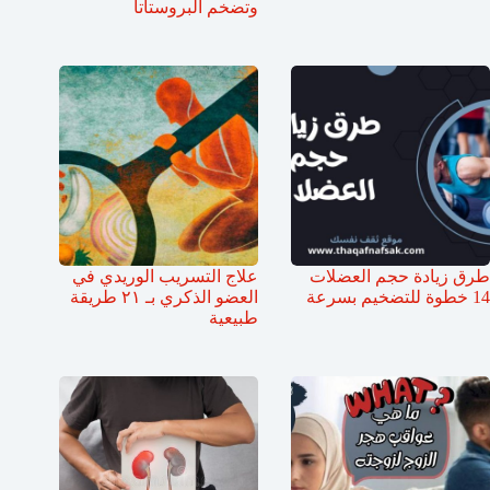
وتضخم البروستاتا
طرق زيادة حجم العضلات
علاج التسريب الوريدي في
14 خطوة للتضخيم بسرعة
العضو الذكري بـ ٢١ طريقة
طبيعية