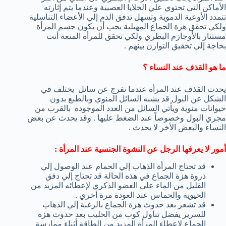
الأماكن التي تحتوي علي الخلايا العصبية وعندما يتم إثارته
تتمدد الأوعية الدموية وتسهل تدفق الدم إلي الأعضاء التناسلية
ولكي تحقق هزة الجماع المهبلية يجب أن يكون جسم المرأة
مستثار بالأوجازم البظري ولكي تحقق للمرأة المتعة أنت
بحاجة إلي تحقيق التوازن بينهم .
ما هو القذف عند النساء ؟
يحدث القذف عند المرأة عندما تفرج عن سائل يختلف في
الشكل عن البول قد يشبه السائل المنوي وبالطبع بدون
حيوانات منوية ويأتي السائل من الغدد الموجودة بالقرب من
مجري البول وخصوصاً عند الضغط عليها . وقد يحدث عن بعض
النساء والبعض الأخر لا يحدث .
أمور لا يعرفها الرجل عن النشوة الجنسية عند المرأة :
قد تحتاج المرأة الذهاب إلي الحمام عند الوصول إلي
ذروة هزة الجماع في هذه الحالة قد تحتاج إلي دفق
القليل من الماء علي العضو الذكري لإعطائه المزيد من
الحيوية والحماس عند العودة مرة أخري .
قد تشعر بعد حدوث هزة الجماع بالرغبة إلي الذهاب
للسرير يفضل تناول كوب من الحليب بعد حدوث هزة
الجماع لإعطاء المرأة المزيد من الطاقة أثناء ممارسة