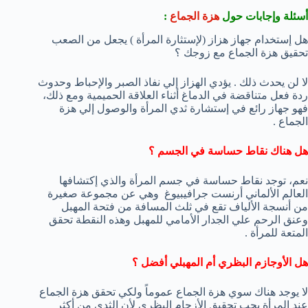
أسئلة وإجابات حول
هزة الجماع
:
هل إستخدام جهاز هزاز (لإستثارة المرأة ) يجعل من الصعب
تحقيق هزة الجماع مع زوجك ؟
لا لن يحدث ذلك . يؤدي الهزاز إلي نفاذ الصبر والإحباط وحدوث
ردة فعل متناقضة في الدماغ أثناء العلاقة الحميمية ومع ذلك،
فهو جهاز رائع في إستشارة ثدي المرأة والوصول إلي هزة
الجماع .
هل هناك نقاط حساسة في الجسم ؟
نعم، توجد نقاط حساسة في جسم المرأة والذي إكتشافها
العالم الألماني أرنست جرافيبيوغ وهي عن مجموعة صغيرة
من أنسجة الألياف تقع في ثلث المسافة من فتحة المهبل
وعنق الرحم علي الجدار الأمامي للمهبل وهذه النقطة تحقق
المتعة للمرأة .
هل الأوجازم البظري أم المهبلي أفضل ؟
لا يوجد هناك سوي هزة الجماع عموماً ولكي تحقق هزة الجماع
عند المرأة يجب تحقيق الأزجام البظري لأن الثدي من أكثر