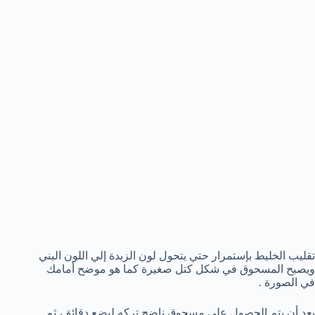
تقليب الخليط بإستمرار حتي يتحول لون الزبدة إلي اللون البني
ويصبح المسحوق في شكل كتل صغيرة كما هو موضح أمامك
في الصورة .
بعد أن يتم الحصول علي مسحوق ناضج تركه لبضع دقائق، ثم