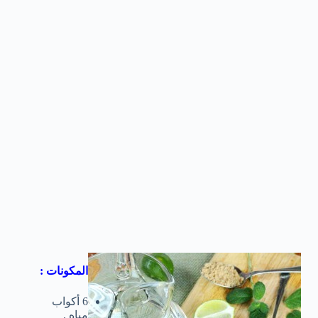
المكونات :
6 أكواب
مياه .