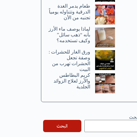
طعام يدمر الغدة
الدرقية وتتناوله يومياً
تجنبه من الأن
لماذا يوصف ماء الأرز
بأنه “ذهب سائل”
وكيف تستخدمه؟
ورق الغار للحشرات :
وصفة تجعل
الحشرات تهرب من
البيت
كريم البطاطس
والأرز لعلاج الزوائد
الجلدية
بحث
البحث