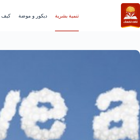
لتجاوز
لى
لمحتوى
تنمية بشرية
ديكور و موضة
كيف