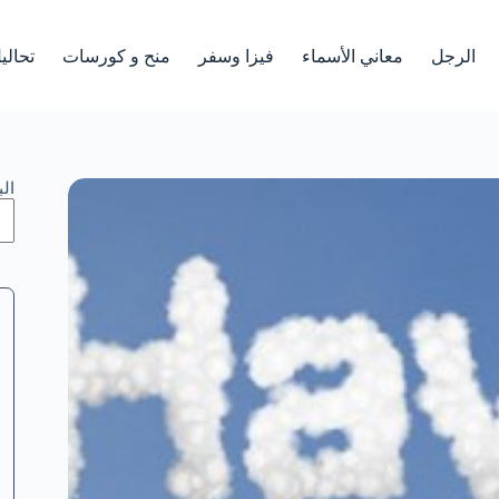
الرجل
معاني الأسماء
فيزا وسفر
منح و كورسات
تحالي
ال