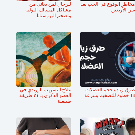
مخاطر الوقوع في الحب بعد
للرجال لمن يعاني من
سن الأربعين
مشاكل المسالك البولية
وتضخم البروستاتا
طرق زيادة حجم العضلات
علاج التسريب الوريدي في
14 خطوة للتضخيم بسرعة
العضو الذكري بـ ٢١ طريقة
طبيعية