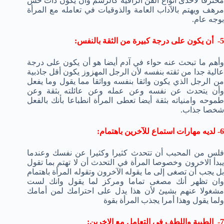
محترفا لاحدى انواع الفن الراقية كالرسم وأن يكون ذات حس
مرهف ويهتم بالآداب العامة والذوقيات في تعامله مع المرأة
بوجه عام.
5- أن يكون على درجة كبيرة من الثقة بالنفس:
وأهم ما تبحث عنه حواء في آدم أيضا هو أن يكون على درجة
عالية جدا من ثقته بنفسه لأن الرجل المهزوز يكون أقل جاذبية
من الرجل الذي يكون واثقا بنفسه وواثقا مما يقول وما يفعل
وأن يتحدث عن نفسه وعن عمله وعن عائلته بثقة وعن
طموحه وامنياته بثقة أيضا تعطى المرأة انطباعا بأنك بالفعل
شخصا جذاب.
6- لديه مهارات استماع للآخرين باهتمام:
فلس من المحبب أن تتحدث كثيرا وكثيرا عن نفسك وعندما
يبدأ الاخرون وخصوصا المرأة في التحدث أن لا تهتم بما تقول
بل يجب أن تصغى إلى ما يقوله الآخرون وتقوله المرأة باهتمام
وان تظهر أنك مصغى تماما ومركز لما يقول وانك لست
مشغولا عنهم بشيئ لأن هذا يدل على احترامك لمن أمامك
ولما يقول وهذا أمرا يجذب المرأة بقوة
7- الطيبة واللطف في التعامل مع الاخرين: