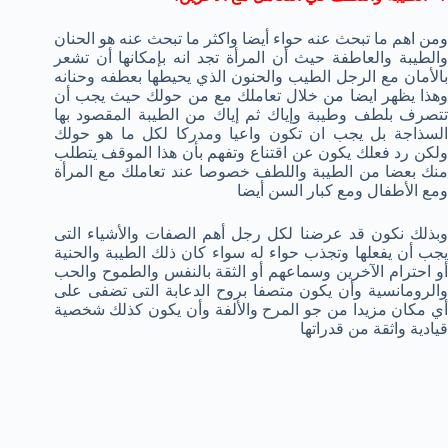
ومن اهم ما تبحث عنه حواء أيضا واكثر ما تبحث عنه هو الحنان
والطيبة والعاطفة حيث أن المرأة تجد انه بإمكانها أن تشعر
بالأمان مع الرجل الطيب والحنون الذي يحيطها بعطفه وحنانه
وهذا يظهر ايضا من خلال تعاملك مع من حولك حيث يجب أن
تتصرف بلطف وطيبة وإياك ثم إياك من الطيبة المقصود بها
السذاجة بل يجب ان تكون واعيا ومدركا لكل ما هو حولك
ولكن رد فعلك يكون عن اقتناع وتفهم بأن هذا الموقف يتطلب
منك بعضا من الطيبة واللطف خصوصا عند تعاملك مع المرأة
ومع الأطفال ومع كبار السن أيضا
وبذلك نكون قد عرضنا لكل رجل أهم الصفات والأشياء التى
يجب أن يفعلها وتجذب حواء له سواء كان ذلك الطيبة والحنية
أو احترام الآخرين وسماعهم أو الثقة بالنفس والطموح والحب
والرومانسية وأن يكون متصفا بروح الدعابة التى تضفى على
أي مكان مزيدا من جو المرح والألفة وأن يكون كذلك شخصية
قيادية واثقة من قدراتها