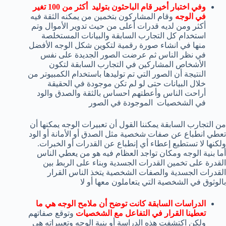
وفي اختبار أخير قام الباحثون بتوليد أكثر من 100 تغير
في الوجه
وقام المشاركون بتخمين من يمكنه الثقة فيه
أكثر ومن لديه قدرات أعلى من حيث تدوير الأموال وتم
استخدام كل التجارب السابقة والبيانات المستخلصة
منها في انشاء صورة رقمية لتكوين شكل الوجه الأفضل
في نظر الناس ثم عرضت الصور الجديدة على نفس
الأشخاص المشاركين في التجارب السابقة لتكون
النتيجة أن الصور التي تم توليدها باستخدام الكمبيوتر من
خلال البيانات حتى لو لم تكن موجودة في الحقيقة
أراحت الناس وأعطتهم احساس بالثقة والصدق والود
في الشخصيات الموجودة في الصور
من التجارب السابقة يمكننا القول أن تعبيرات الوجه يمكنها أن
تعطي انطباع عن صفات شخصية مثل الصدق أو الأمانة أو الود
ولكنها لا تستطيع إعطاء أي إنطباع عن القدرات أو الخبرات.
أما بنية الوجه ومكان تواجد العظام فيه هو من يعطي الناس
القدرة على تخمين القدرات الجسدية وبناء على الربط بين
القدرات الجسدية والصفات الشخصية يتخذ الناس القرار
بالوثوق في الشخصية التي يتعاملون معها أو لا
الدراسات السابقة كانت توضح أن ملامح الوجه هي ما
تعطينا القرار في التفاعل مع الشخصيات
وتوقع صفاتهم
ولكن اكتشفت هذه الدراسة أو بنية الوجه وتعبيراته هي