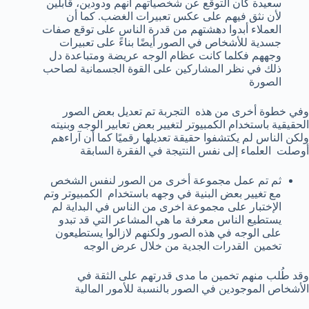
سعيدة كان التوقع عن شخصياتهم أنهم ودودين، قابلين
لأن نثق فيهم على عكس تعبيرات الغضب. كما أن
العملاء أبدوا دهشتهم من قدرة الناس على توقع صفات
جسدية للأشخاص في الصور أيضًا بناءً على تعبيرات
وجههم فكلما كانت عظام الوجه عريضة ومتباعدة دل
ذلك في نظر المشاركين على القوة الجسمانية لصاحب
الصورة
وفي خطوة أخرى من هذه التجربة تم تعديل بعض الصور
الحقيقية باستخدام الكمبيوتر لتغيير بعض تعابير الوجه وبنيته
ولكن الناس لم يكتشفوا حقيقة تعديلها رقميًا كما أن آراءهم
أوصلت العلماء إلى نفس النتيجة في الفقرة السابقة
ثم تم عمل مجموعة أخرى من الصور لنفس الشخص
مع تغيير بعض البنية في وجهه باستخدام الكمبيوتر وتم
الإختبار على مجموعة اخرى من الناس في البداية لم
يستطيع الناس معرفة ما هي المشاعر التي قد تبدو
على الوجه في هذه الصور ولكنهم لازالوا يستطيعون
تخمين القدرات الجدية من خلال عرض الوجه
وقد طُلب منهم تخمين ما مدى قدرتهم على الثقة في
الأشخاص الموجودين في الصور بالنسبة للأمور المالية