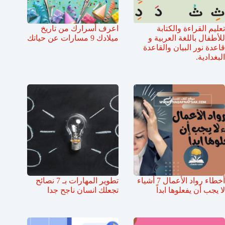
تعليم القراءة والكتابة
اعرف أسرارك من تاريخ
للأطفال باللغة العربية و
ميلادك 9 مسارات عن حياتك
قاعدة نور البيان والقاعدة
البغدادية.
أخطاء رواد الأعمال 7 أشياء
تطوير المهارات بـ 7 نصائح
لا يجب أن يفعلوها ابداً
تجعلك انسان ناجح جدا