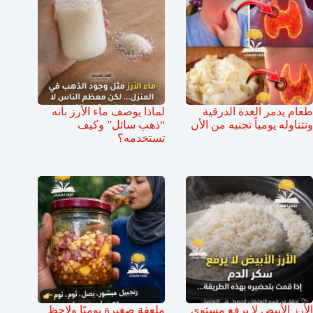
طعام يدمر الغدة الدرقية
لماذا يوصف ماء الأرز بأنه
وتتناوله يومياً تجنبه من الأن
“ذهب سائل” وكيف
تستخدمه؟
الأرز الأبيض لا يرفع مستوى
ملعقة صغيرة يوميًا ولاحظ