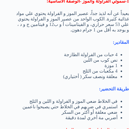
1-سموثي الفراولة والموز -الوصفة الأساسية:
بعيداً عن أنه لذيذ جداً، عصير الموز و الفراولة يحتوي علي مواد
غذائية كثيرة. الكوب الواحد من عصير الموز و الفراولة يحتوي
علي 53 سعر حراري، و الفيتامينات أ و ب12 و فيتامين ج و د ،
و يوجد به أقل من 1 جرام دهون.
المقادير:
4 حبات من الفراولة الطازجة
نص كوب من اللبن
1 موزة
4 مكعبات من الثلج
معلقة ونصف سكر ( أختياري)
طريقة التحضير:
في الخلاط ضعي الموز و الفراولة و اللبن و الثلج
استمري في ضربهم في الخلاط حتي يصبحوا ناعمين
ضعي معلقة أو أكثر من السكر
أضربي مة أخري لمدة دقيقة