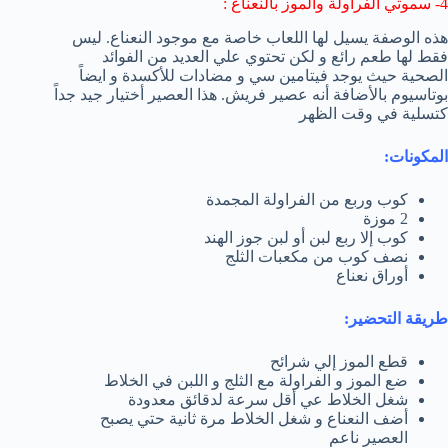
4- سموثي الفراولة والموز بالنعناع :
هذه الوصفة يسيل لها اللعاب خاصة مع موجود النعناع. ليس
فقط لها طعم رائع و لكن تحتوي علي العديد من الفوائد
الصحية حيث يوجد فيتامين سي و مضادات للأكسدة و ايضاً
بوتاسيوم بالأضافة أنه عصير فريش. هذا العصير أختيار جيد جداً
كتسلية في وقت الظهر
المكونات:
كوب وربع من الفراولة المجمدة
2 موزة
كوب إلا ربع لبن أو لبن جوز الهند
نصف كوب من مكعبات الثلج
أوراق نعناع
طريقة التحضير:
قطع الموز إلي شرائح
ضع الموز و الفراولة مع الثلج و اللبن في الخلاط
شغل الخلاط عي أقل سرعة لدقائق معدودة
أضف النعناع و شغل الخلاط مرة ثانية حتي يصبح
العصير ناعم