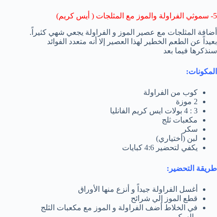
5- سموثي الفراولة والموز مع المثلجات ( أيس كريم)
أضافة المثلجات مع عصير الموز و الفراولة يجعي شهي كثيراً.
بعيداً عن الطعم الخطير لهذا العصير إلا أنه متعدد الفوائد
سنذكرها فيما بعد
المكونات:
كوب من الفراولة
2 موزة
3 : 4 بولات ايس كريم الفانليا
مكعبات ثلج
سكر
لبن (أختياري)
يكفي لتحضير 4:6 كبايات
طريقة التحضير:
أغسل الفراولة جيداً و أنزع منها الأوراق
قطع الموز إلي شرائح
في الخلاط أضف الفراولة و الموز مع مكعبات الثلج
والسكر